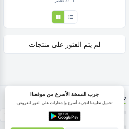
1 - 32 عناصر
لم يتم العثور على منتجات
جرب النسخة الأسرع من موقعنا!
تواصل معنا
تحميل تطبيقنا لتجربة أسرع وإشعارات على الفور للعروض.
العنوان:
١١٢٥ شارع مدرسه البارون , الحى الأول , الهضبة الوسطى
المقطم القاهرة مصر
الهاتف:
01029083853