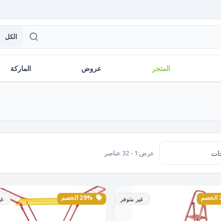
الكل
المتجر
عروض
الماركة
عرض:
1 - 32 عناصر
29% الخصم
غير متوفر
غي