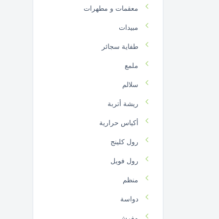
معقمات و مطهرات
مبيدات
طفاية سجائر
ملمع
سلالم
ريشة أتربة
أكياس حرارية
رول كلينج
رول فويل
منظم
دواسة
مفرش