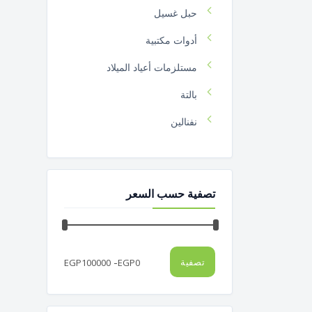
حبل غسيل
أدوات مكتبية
مستلزمات أعياد الميلاد
بالتة
نفنالين
11
مستلزمات الموقد و الأشعال
تصفية حسب السعر
فرشة بلاستيك
تيست1
مساحة أرضية
-
تصفية
EGP
100000
EGP
0
منشر غسيل
مساحة زجاج