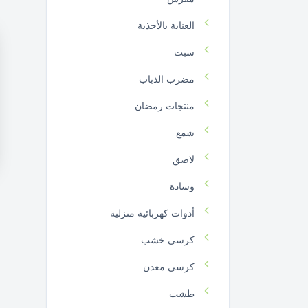
العناية بالأحذية
سبت
مضرب الذباب
منتجات رمضان
شمع
لاصق
وسادة
أدوات كهربائية منزلية
كرسى خشب
كرسى معدن
طشت