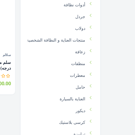
أدوات نظافة
جردل
دولاب
منتجات العناية و النظافة الشخصية
زعافة
سلالم
منظفات
درجه) 1...
معطرات
00.00
حامل
العناية بالسيارة
ديكور
كرسى بلاستيك
ترابيزة