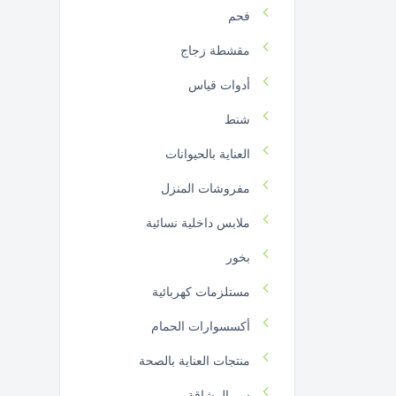
فحم
مقشطة زجاج
أدوات قياس
شنط
العناية بالحيوانات
مفروشات المنزل
ملابس داخلية نسائية
بخور
مستلزمات كهربائية
أكسسوارات الحمام
منتجات العناية بالصحة
سر الرشاقة