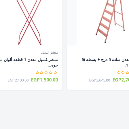
منشر غسيل
سلم معدن سادة 5 درج + بسطة (6
منشر غسيل معدن 1 قطعة ألو
جوه...
EGP1,500.00
EGP2,7
EGP2,100.00
EGP3,645.00