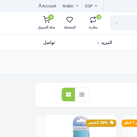
Arabic
EGP
Account
0
0
مقارنة
المفضلة
سلة التسوق
المزيد
تواصل
طع
26% الخصم