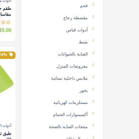
أدوات م
فحم
مقاسات
مقشطة زجاج
أدوات قياس
5.00
شنط
العناية بالحيوانات
26% الخصم
مفروشات المنزل
ملابس داخلية نسائية
بخور
مستلزمات كهربائية
أكسسوارات الحمام
أدوات ال
منتجات العناية بالصحة
سر الرشاقة