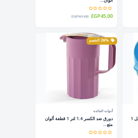
ألوان...
EGP45.00
EGP61.00
26% الخصم
أدوات المائده
بولة صغيرة بيدين ضد الكسر 550 مل 1
دورق ضد الكسر 1.4 لتر 1 قطعة ألوان
متع...