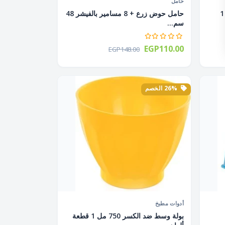
حامل
طبق عيش بلاستيك بيضاوى 4.5 لتر 1
حامل حوض زرع + 8 مسامير بالفيشر 48
سم...
EGP110.00
EGP148.00
26% الخصم
أدوات مطبخ
بولة وسط ضد الكسر 750 مل 1 قطعة