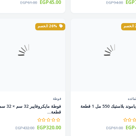
EGP45.00
EGP7
EGP61.00
EGP94.00
26% الخصم
مائده
فوطة
كوب دياموند بلاستيك 550 مل 1 قطعة
قطعة...
EGP320.00
EGP4
EGP432.00
EGP61.00