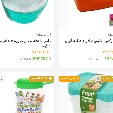
طبخ
أدوات مطبخ
لانش بوكس بكلبس 2 لتر 1 قطعة ألوان
طقم حافظة طعام مدو
4 ق...
EGP70.00
EGP4
EGP94.00
EGP54.00
متبقى 2 قطع
26% الخصم
غي