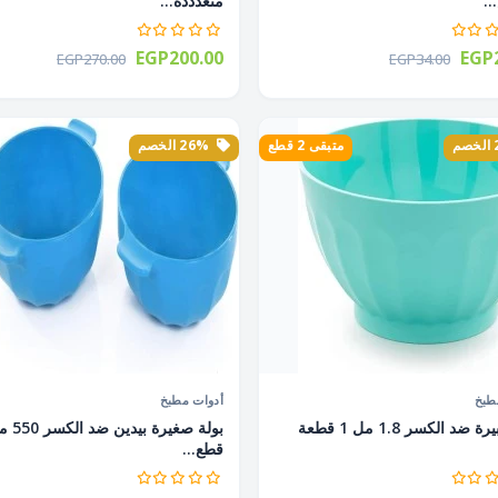
متعدددة...
EGP200.00
EGP2
EGP270.00
EGP34.00
متبقى 2 قطع
26% الخصم
طبخ
أدوات مطبخ
بولة كبيرة ضد الكسر 1.8 مل 1 قطعة
قطع...