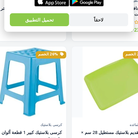
طبخ
أدوات المائده
طقم حافظة طعام مستطيلة 3 قطع
 (...
قطعة...
لاحقاً
تحميل التطبيق
EGP70.00
EGP23
EGP94.00
EGP317.00
26% الخصم
مائده
كرسى بلاستيك
طبق تقديم بلاستيك مستطيل 28 سم ×
كرسى بلاستيك كبير 1 قطعة ألوان