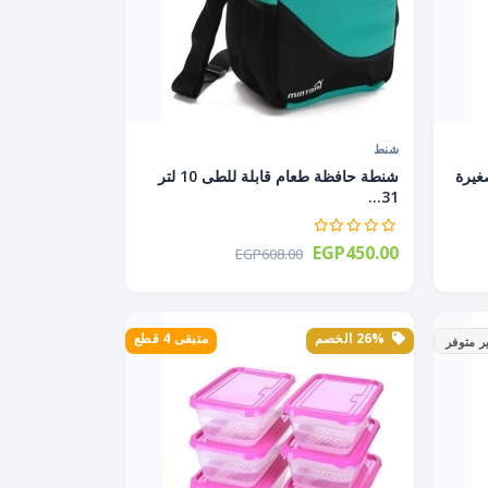
شنط
رة 0.6 لتر صغيرة
شنطة حافظة طعام قابلة للطى 10 لتر
31...
EGP450.00
EGP608.00
26% الخصم
متبقى 4 قطع
ر متوفر