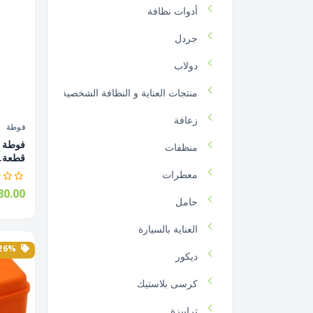
أدوات نظافة
جردل
دولاب
منتجات العناية و النظافة الشخصية
زعافة
فوطة
منظفات
قطعة..
معطرات
0.00
حامل
العناية بالسيارة
26% الخصم
ديكور
كرسى بلاستيك
ترابيزة