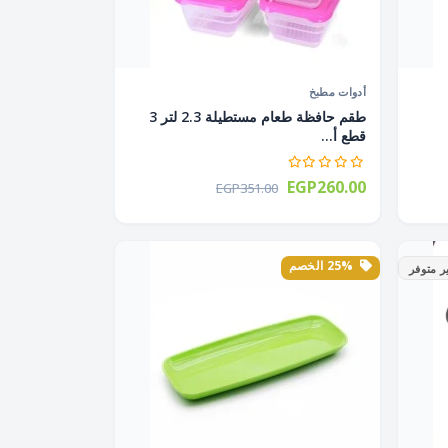
أدوات مطبخ
طقم حافظة طعام مستطيلة 2.3 لتر 3
قطع أ...
EGP260.00
EGP351.00
25% الخصم
ر متوفر