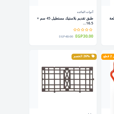
أدوات المائده
2 × 20 لتر 1 قطعة
طبق تقديم بلاستيك مستطيل 45 سم ×
16.5...
EGP30.00
EGP40.00
طع
26% الخصم