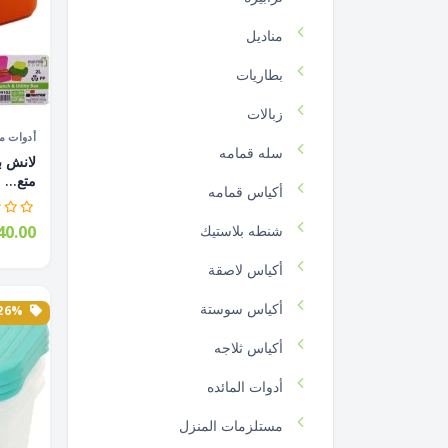
مناديل
بطاريات
زبالات
أدوات م
سله قمامه
متع...
أكياس قمامه
شنطه بلاستيك
0.00
أكياس لاصقة
أكياس سوستة
26% الخصم
أكياس ثلاجه
أدوات المائده
مستلزمات المنزل