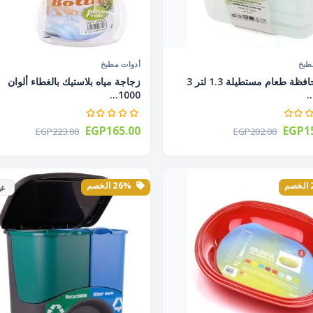
طبخ
أدوات مطبخ
طقم حافظة طعام مستطيلة 1.3 لتر 3
زجاجة مياه بلاستيك بالغطاء ألوان
.
1000...
EGP165.00
EGP15
EGP223.00
EGP202.00
26% الخصم
غي