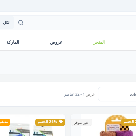
الكل
المتجر
عروض
الماركة
عرض:
1 - 32 عناصر
26% الخصم
متبقى 1 ق
غير متوفر