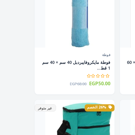
فوطة
فوطة مايكروفايبر أرضيات 50 سم × 60
فوطة مايكروفايبردبل 40 سم × 40 سم
1 قط...
EGP50.00
EGP68.00
26% الخصم
غير متوفر