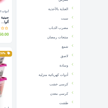
العناية بالأحذية
أدوات ال
سبت
ألوا...
مضرب الذباب
0.00
منتجات رمضان
شمع
26% الخصم
لاصق
وسادة
أدوات كهربائية منزلية
كرسى خشب
كرسى معدن
طشت