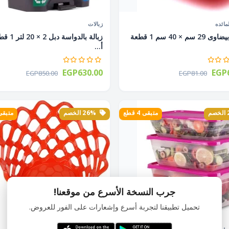
مائده
زبالات
صينية بيضاوى 29 سم × 40 سم 1 قطعة
زبالة بالدواسة دبل 
أ...
EGP630.00
EGP6
EGP850.00
EGP81.00
متبقى 4 قطع
26% الخصم
متبقى 2 ق
جرب النسخة الأسرع من موقعنا!
تحميل تطبيقنا لتجربة أسرع وإشعارات على الفور للعروض.