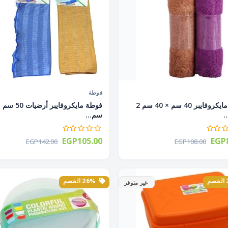
فوطة
فوطة مايكروفايبر 40 سم × 40 سم 2
.
سم...
EGP105.00
EGP8
EGP142.00
EGP108.00
26% الخصم
غير متوفر