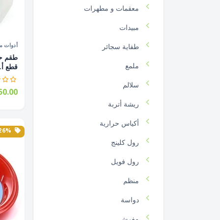
معقمات و مطهرات
مبيدات
أدوات م
طفاية سجائر
ملمع
قطع أ..
سلالم
0.00
ريشة أتربة
أكياس حرارية
26% الخصم
رول كلينج
رول فويل
منظم
دواسة
مفرش