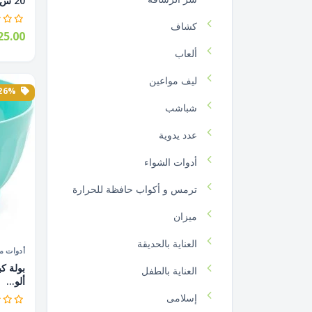
20 س...
كشاف
5.00
ألعاب
ليف مواعين
26% الخصم
شباشب
عدد يدوية
أدوات الشواء
ترمس و أكواب حافظة للحرارة
ميزان
العناية بالحديقة
أدوات م
العناية بالطفل
ألو...
إسلامى