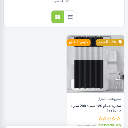
1 - 32 عناصر
12% الخصم
متبقى 2 قطع
مفروشات المنزل
ستارة حمام 180 سم × 200 سم +
12 حلقة أ...
EGP375.00
EGP425.00