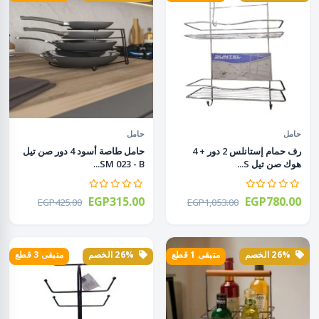
حامل
حامل
رف حمام إستانلس 2 دور + 4
حامل طاصة أسود 4 دور صن تيل
هوك صن تيل S...
SM 023 - B...
EGP315.00
EGP780.00
EGP425.00
EGP1,053.00
26% الخصم
متبقى 1 قطع
26% الخصم
متبقى 3 قطع