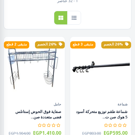
1 - 32 عناصر
26% الخصم
متبقى 3 قطع
26% الخصم
متبقى 2 قطع
شماعة
حامل
شماعة طقم توزيع متحركة أسود
صفاية فوق الحوض إستانلس
5 هوك صن ت...
فضى متعددة صن...
EGP1,410.00
EGP595.00
EGP1,904.00
EGP803.00