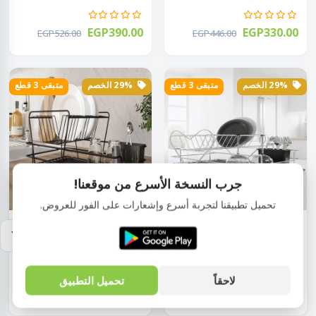
EGP390.00
EGP330.00
EGP526.00
EGP446.00
29% الخصم
متبقى 3 قطع
29% الخصم
متبقى 3 قطع
جرب النسخة الأسرع من موقعنا!
تحميل تطبيقنا لتجربة أسرع وإشعارات على الفور للعروض.
حامل
حامل
صفاية حوض أسود / فضى 2 دور
صفاية حوض أسود/ فضى 2 دور
صن تيل SM 5...
صن تيل SM005...
لاحقاً
تحميل التطبيق
EGP1,195.00
EGP1,170.00
EGP1,675.00
EGP1,640.00