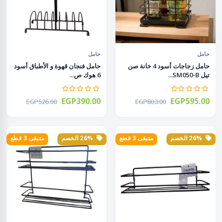
حامل
حامل
حامل زجاجات أسود 4 خانة صن
حامل فنجان قهوة و الأطباق أسود
تيل SM050-B...
6 هوك ص...
EGP390.00
EGP595.00
EGP526.00
EGP803.00
26% الخصم
متبقى 3 قطع
26% الخصم
متبقى 3 قطع