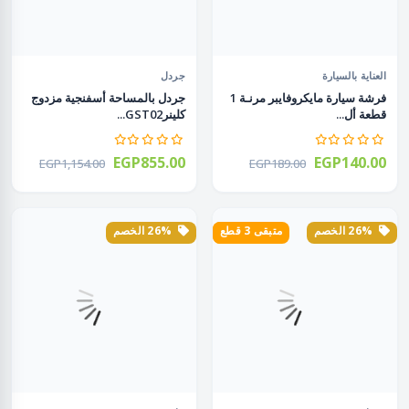
العناية بالسيارة
جردل
فرشة سيارة مايكروفايبر مرنـة 1
جردل بالمساحة أسفنجية مزدوج
قطعة أل...
كلينرGST02...
EGP855.00
EGP140.00
EGP1,154.00
EGP189.00
26% الخصم
متبقى 3 قطع
26% الخصم
feature