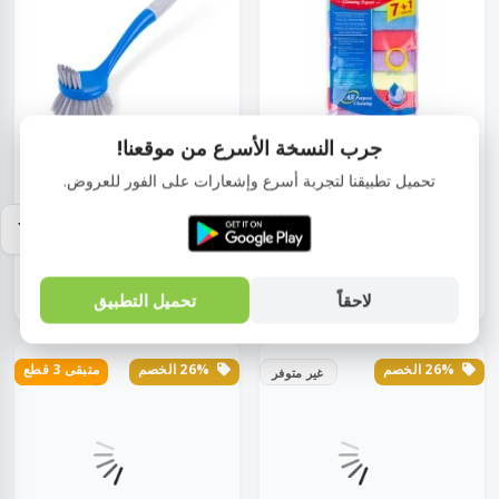
جرب النسخة الأسرع من موقعنا!
تحميل تطبيقنا لتجربة أسرع وإشعارات على الفور للعروض.
فوطة
فرشة بلاستيك
فوطة مايكروفايـبر 40 سم × 38
فرشة أطباق و أحواض 2 ناحية 1
سم ( 7 +...
قطعة ألوا...
EGP80.00
EGP285.00
EGP108.00
EGP385.00
لاحقاً
تحميل التطبيق
26% الخصم
26% الخصم
متبقى 3 قطع
feature
غير متوفر