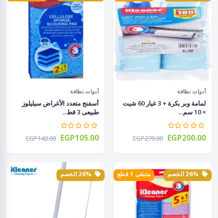
أدوات نظافة
أدوات نظافة
لمامة وبر بكرة + 3 غيار 60 شيت
أسفنج متعدد الأغراض سيليلوز
× 10 سم...
طبيعى 3 قط...
EGP105.00
EGP200.00
EGP142.00
EGP270.00
26% الخصم
متبقى 1 قطع
26% الخصم