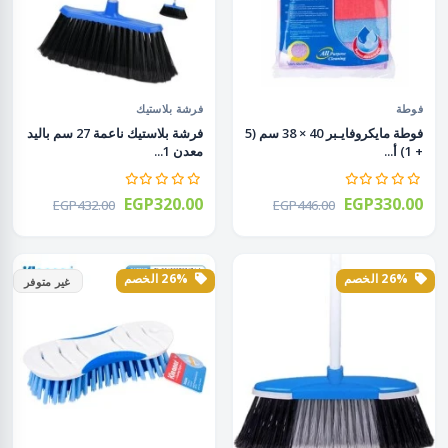
فوطة
فرشة بلاستيك
فوطة مايكروفايـبر 40 × 38 سم (5
فرشة بلاستيك ناعمة 27 سم باليد
+ 1) أ...
معدن 1...
EGP320.00
EGP330.00
EGP432.00
EGP446.00
26% الخصم
26% الخصم
غير متوفر