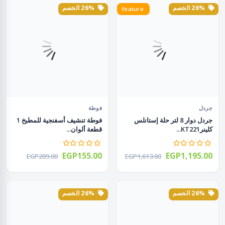
26% الخصم
26% الخصم
feature
جردل
فوطة
جردل دوار 8 لتر حلة إستانلس
فوطة تنشيف أسفنجية للمطبخ 1
كلينرKT221...
قطعة ألوان...
EGP155.00
EGP1,195.00
EGP209.00
EGP1,613.00
26% الخصم
26% الخصم