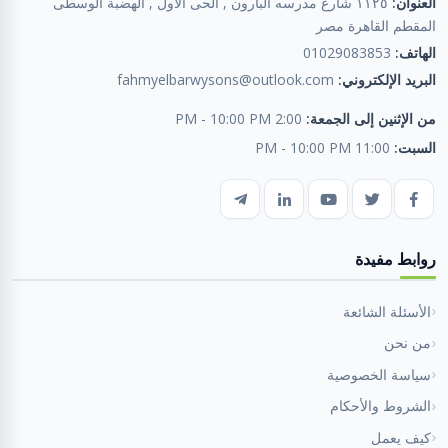
العنوان:
١١٢٥ شارع مدرسه البارون , الحى الأول , الهضبة الوسطى
المقطم القاهرة مصر
الهاتف:
01029083853
البريد الإلكتروني:
fahmyelbarwysons@outlook.com
من الإثنين إلى الجمعة:
2:00 PM - 10:00 PM
السبت:
11:00 PM - 10:00 PM
روابط مفيدة
الأسئلة الشائعة
من نحن
سياسة الخصوصية
الشروط والأحكام
كيف يعمل