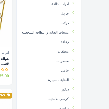
أدوات نظافة
جردل
دولاب
منتجات العناية و النظافة الشخصية
زعافة
منظفات
أدوات ال
معطرات
قط...
حامل
5.00
العناية بالسيارة
ديكور
26% الخصم
كرسى بلاستيك
ترابيزة