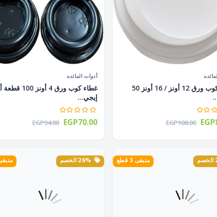
مائده
أدوات المائده
غطاء كوب ورق 12 أونز / 16 أونز 50
غطاء كوب ورق 4 أونز 00
.
إيجي...
EGP70.00
EGP8
EGP94.00
EGP108.00
متبقى 3 قطع
26% الخصم
متبقى 1 ق