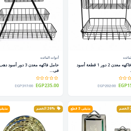
مائده
أدوات المائده
حامل فاكهه معدن 2 دور 1 قطعة أسود
حامل فاكهه معدن 3 دور أسود
فى...
EGP235.00
EGP15
EGP317.00
EGP202.00
متبقى 3 قطع
26% الخصم
متبقى 4 ق