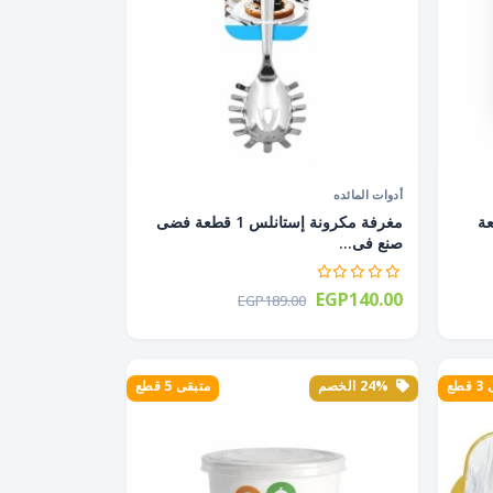
أدوات المائده
تانلس 1 قطعة
مغرفة مكرونة إستانلس 1 قطعة فضى
صنع فى...
EGP140.00
EGP189.00
طع
24% الخصم
متبقى 5 قطع