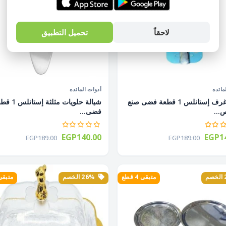
لاحقاً
تحميل التطبيق
مائده
أدوات المائده
كبشة غرف إستانلس 1 قطعة فضى صنع
شيالة حلويات مثلثة إس
...
فضى...
EGP140.00
EGP14
EGP189.00
EGP189.00
متبقى 4 قطع
26% الخصم
متبقى 3 ق