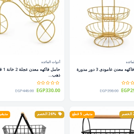
مائده
أدوات المائده
حامل فاكهه معدن عامودى 3 دور مدورة
حامل فاكهه
ذهب...
EGP330.00
EGP29
EGP446.00
EGP398.00
متبقى 5 قطع
26% الخصم
متبقى 3 ق