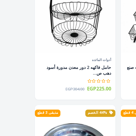
أدوات المائده
 دهب صنع
حامل فاكهه 2 دور معدن مدورة أسود
دهب ص...
EGP225.00
EGP304.00
طع
44% الخصم
متبقى 3 قطع