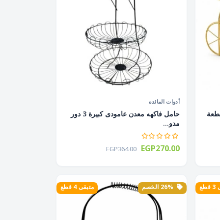
أدوات المائده
 معدن عجلة 2 خانة 1 قطعة
حامل فاكهه معدن عامودى كبيرة 3 دور
مدو...
EGP270.00
EGP364.00
طع
26% الخصم
متبقى 4 قطع