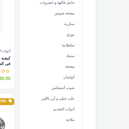
حامل فاكهه و خضروات
مضخة صوص
سكرية
دورق
سلطانية
أدوات ال
ستيك
فى الص
مضخة
كولمان
0.00
شوب أستيكس
علب جيلى و أرز باللبن
26% الخصم
أدوات التقديم
ملاحة