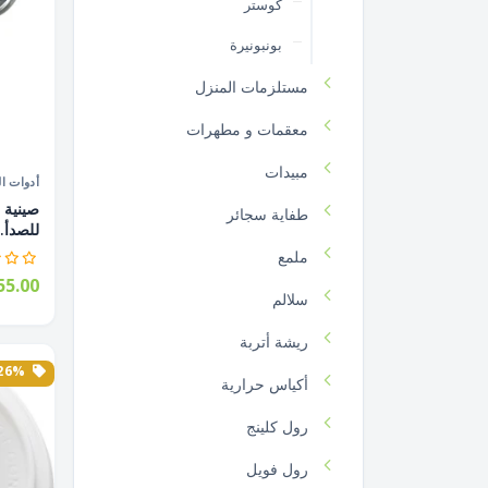
كوستر
بونبونيرة
مستلزمات المنزل
معقمات و مطهرات
مبيدات
أدوات ال
طفاية سجائر
للصدأ..
ملمع
5.00
سلالم
ريشة أتربة
26% الخصم
أكياس حرارية
رول كلينج
رول فويل