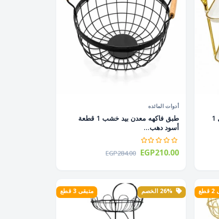
أدوات المائده
شيالة حلويات أكليريك 2 دور أشكال 1
طبق فاكهه معدن بيد خشب 1 قطعة
أسود دهب...
EGP210.00
EGP284.00
طع
26% الخصم
متبقى 3 قطع