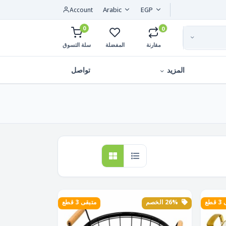
Arabic
EGP
Account
0
0
مقارنة
المفضلة
سلة التسوق
المزيد
تواصل
طع
26% الخصم
متبقى 3 قطع