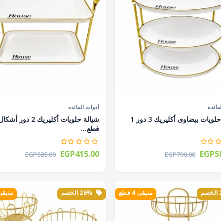
مائده
أدوات المائده
شيالة حلويات بيضاوى أكليريك 3 دور 1
قطع...
EGP415.00
EGP58
EGP585.00
EGP790.00
متبقى 4 قطع
26% الخصم
متبقى 2 ق