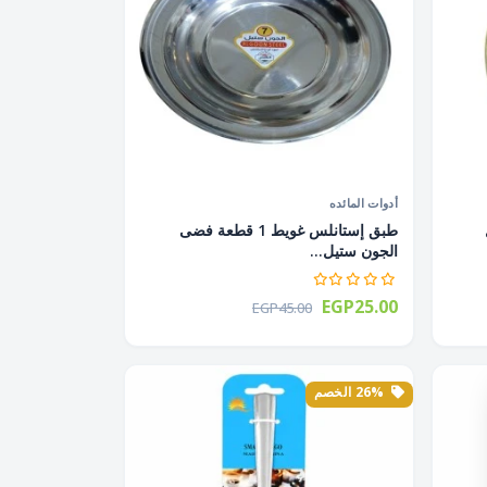
أدوات المائده
ل
طبق إستانلس غويط 1 قطعة فضى
الجون ستيل...
EGP25.00
EGP45.00
26% الخصم