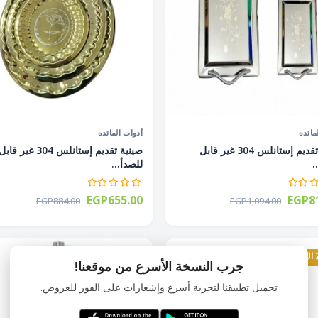
مائده
أدوات المائده
صينية تقديم إستانلس 304 غير قابل
صينية تقديم إستانلس 304 غير قاب
.
للصدأ...
EGP655.00
EGP81
EGP884.00
EGP1,094.00
26% الخصم
جرب النسخة الأسرع من موقعنا!
تحميل تطبيقنا لتجربة أسرع وإشعارات على الفور للعروض.