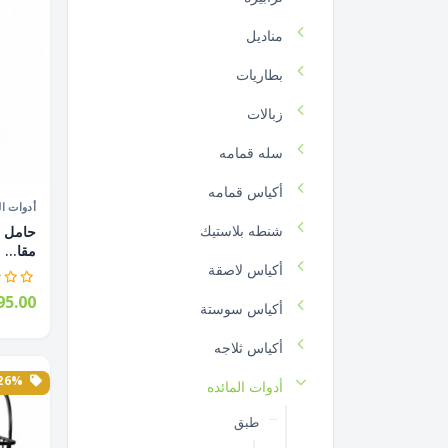
مناديل
بطاريات
زبالات
سله قمامه
أكياس قمامه
أدوات ال
شنطه بلاستيك
مقا...
أكياس لاصقة
5.00
أكياس سوستة
أكياس ثلاجه
26% الخصم
أدوات المائده
طبق