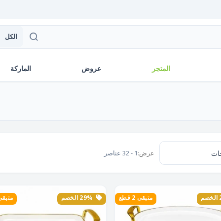
الكل
المتجر
عروض
الماركة
عرض:
1 - 32 عناصر
متبقى 2 قطع
29% الخصم
متبقى 3 ق