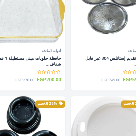
مائده
أدوات المائده
صينية تقديم إستانلس 304 غير قابل
حافظة حلويات م
.
شفاف...
EGP200.00
EGP55
EGP270.00
EGP749.00
26% الخصم