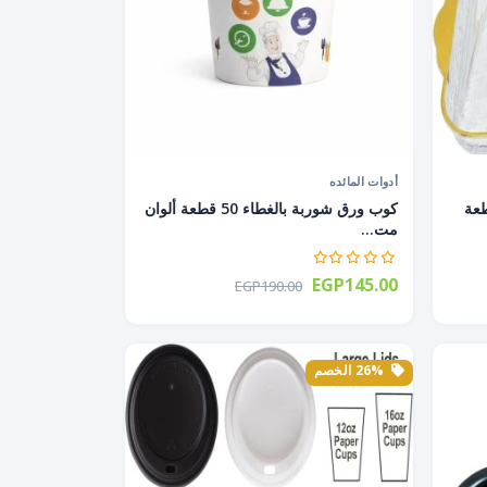
أدوات المائده
ينى مستطيلة 1 قطعة
كوب ورق شوربة بالغطاء 50 قطعة ألوان
مت...
EGP145.00
EGP190.00
26% الخصم