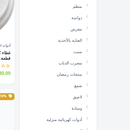
منظم
دواسة
مفرش
العناية بالأحذية
أدوات ال
سبت
قطعة..
مضرب الذباب
0.00
منتجات رمضان
شمع
26% الخصم
لاصق
وسادة
أدوات كهربائية منزلية