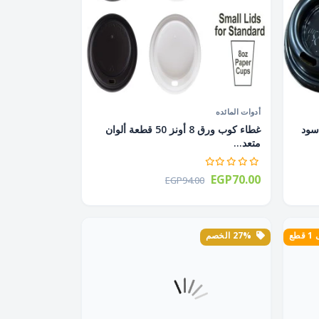
أدوات المائده
1 قطعة أسود
غطاء كوب ورق 8 أونز 50 قطعة ألوان
متعد...
EGP70.00
EGP94.00
طع
27% الخصم