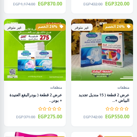
EGP870.00
EGP320.00
EGP1,174.00
EGP432.00
26% الخصم
26% الخصم
غير متوفر
غير متوفر
منظفات
منظفات
عرض 2 قطعة ( 15 منديل تجديد
عرض 2 قطعة ( بودرالبقع العنيدة
البياض +...
+ بودر...
EGP275.00
EGP550.00
EGP371.00
EGP742.00