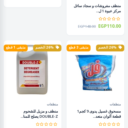
منظف مفروشات و سجاد سائل
مركز عبوة 1 ل...
EGP110.00
EGP148.00
26% الخصم
متبقى 3 قطع
26% الخصم
متبقى 1 قطع
منظفات
منظفات
مسحوق غسيل يدوى 9 كجم1
منظف و مزيل للشحوم
قطعة ألوان متعد...
DOUBLE-Z يصلح للمنا...