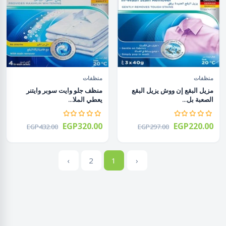
منظفات
منظفات
مزيل البقع إن ووش يزيل البقع
منظف​​ جلو وايت سوبر وايتنر
الصعبة بل...
يعطي الملا...
EGP320.00
EGP220.00
EGP432.00
EGP297.00
›
2
1
‹