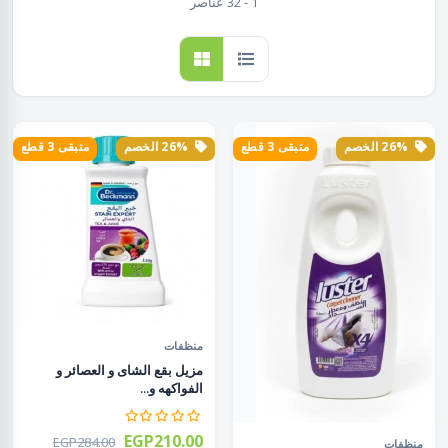
1 - 32 عناصر
26% الخصم
متبقى 3 قطع
26% الخصم
متبقى 3 قطع
منظفات
مزيل بقع الشاى و العصائر و
الفواكهه و...
EGP210.00
EGP284.00
منظفات