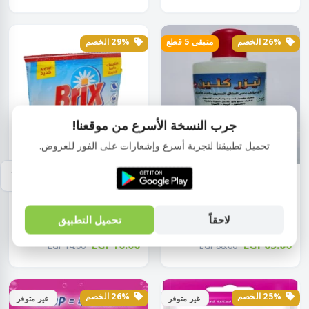
26% الخصم
متبقى 5 قطع
29% الخصم
جرب النسخة الأسرع من موقعنا!
تحميل تطبيقنا لتجربة أسرع وإشعارات على الفور للعروض.
منظفات
منظفات
مزيل بقع ليز كلين 500 مل 1
مزيل بقع بودر للملابس الملونة
قطعة ألوان...
30 جم 1...
لاحقاً
تحميل التطبيق
EGP10.00
EGP65.00
EGP14.00
EGP88.00
25% الخصم
26% الخصم
غير متوفر
غير متوفر