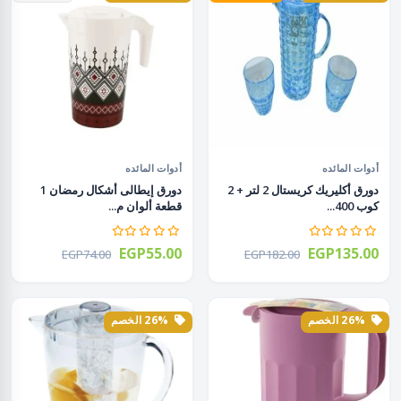
أدوات المائده
أدوات المائده
دورق أكليريك كريستال 2 لتر + 2
دورق إيطالى أشكال رمضان 1
كوب 400...
قطعة ألوان م...
EGP55.00
EGP135.00
EGP74.00
EGP182.00
26% الخصم
26% الخصم