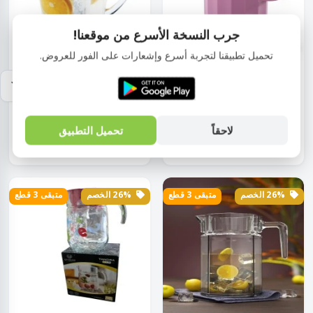
جرب النسخة الأسرع من موقعنا!
تحميل تطبيقنا لتجربة أسرع وإشعارات على الفور للعروض.
أدوات المائده
أدوات المائده
دورق ضد الكسر 1.4 لتر 1 قطعة
دورق للعصير بالمثلج أكليرك 2.8
ألوان متع...
لتر 1 ق...
لاحقاً
تحميل التطبيق
EGP150.00
EGP80.00
EGP202.00
EGP108.00
26% الخصم
متبقى 3 قطع
26% الخصم
متبقى 3 قطع