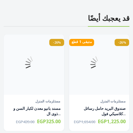
قد يعجبك أيضًا
متبقى 1 قطع
-26%
-26%
مستلزمات المنزل
مستلزمات المنزل
صندوق البريد حامل رسائل
مسند بانيو معدن لكبار السن و
كلاسيكي فول...
ذوى ال...
EGP325.00
EGP1,225.00
EGP439.00
EGP1,654.00