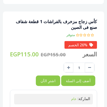
كأس زجاج مزخرف بالفراشات 1 قطعة شفاف
صنع فى الصين
متوفر
26% الخصم
السعر
EGP115.00
EGP155.00
أضف إلى السلة
اشترِ الآن
الماركة:
عام