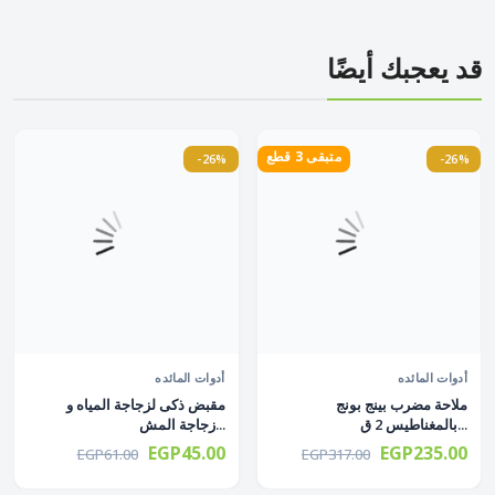
قد يعجبك أيضًا
متبقى 3 قطع
-26%
-26%
أدوات المائده
أدوات المائده
ملاحة مضرب بينج بونج
مقبض ذكى لزجاجة المياه و
بالمغناطيس 2 ق...
زجاجة المش...
EGP45.00
EGP235.00
EGP61.00
EGP317.00