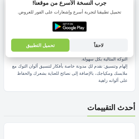
جرب النسخة الأسرع من موقعنا!
الرقيقة والتدرجات اللونية العصرية.
نحرص على اختيار أجود الخامات التي تضمن متانة التوك وثبات
تحميل تطبيقنا لتجربة أسرع وإشعارات على الفور للعروض.
ألوانها، لتحافظي على جمال شعرك وتألقه لأطول فترة ممكنة.
تتجدد مجموعتنا باستمرار لتواكب أحدث صيحات الموضة في عالم
ألوان الشعر، سواء كانت التوك الكلاسيكية، أو المزينة بالخرز
والترتر، أو ذات الأشكال الهندسية المبتكرة.
استمتعي بتجربة تصفح ممتعة وسلسة، حيث يمكنكِ تصفية
لاحقاً
تحميل التطبيق
المنتجات حسب اللون، الخامة، المناسبة، وحتى السعر، لتجدي
التوكة المثالية بكل سهولة.
إلهام وتنسيق: نقدم لكِ مدونة خاصة بأفكار لتنسيق ألوان التوك مع
ملابسك ومكياجك، بالإضافة إلى نصائح للعناية بشعرك والحفاظ
على ألوانه زاهية
أحدث التقييمات