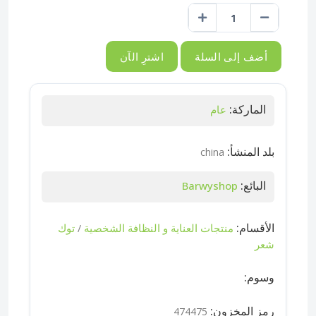
أضف إلى السلة
اشترِ الآن
الماركة:
عام
بلد المنشأ:
china
البائع:
Barwyshop
الأقسام:
منتجات العناية و النظافة الشخصية
توك
/
شعر
وسوم:
رمز المخزون:
474475