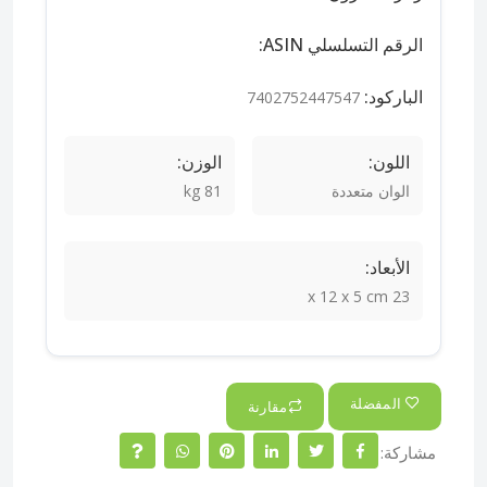
الرقم التسلسلي ASIN:
الباركود:
7402752447547
اللون:
الوزن:
الوان متعددة
81 kg
الأبعاد:
23 x 12 x 5 cm
المفضلة
مقارنة
مشاركة: