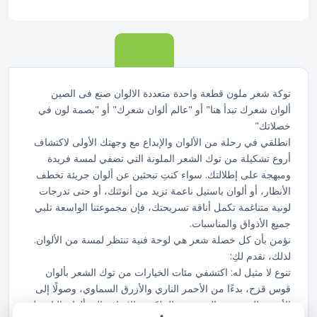
الوصف
توكة شعر ملون قطعة واحدة متعددة الالوان صنع فى الصين
ألوان شعرك تبدأ هنا" أو "عالم ألوان شعرك" أو "بصمة لون في
خصلاتك"
انطلقي في رحلة من الألوان والإبداع مع وجهتك الأولى لاكتشاف
أروع تشكيلة من توك الشعر الملونة التي تضفي لمسة فريدة
ومبهجة على إطلالتك. سواء كنتِ تبحثين عن ألوان جريئة تخطف
الأنظار، أو ألوان باستيل ناعمة تزيد من أنوثتك، أو حتى تدرجات
لونية متناغمة تكمل أناقة تسريحتك، فإن مجموعتنا الواسعة تلبي
جميع الأذواق والمناسبات.
نؤمن بأن كل خصلة شعر هي لوحة فنية تنتظر لمسة من الألوان.
لذلك، نقدم لكِ:
تنوع لا مثيل له: اكتشفي مئات الخيارات من توك الشعر بألوان
قوس قزح، بدءًا من الأحمر الناري والأزرق السماوي، وصولًا إلى
الأخضر الزمردي والبنفسجي الملكي، بالإضافة إلى ألوان الباستيل