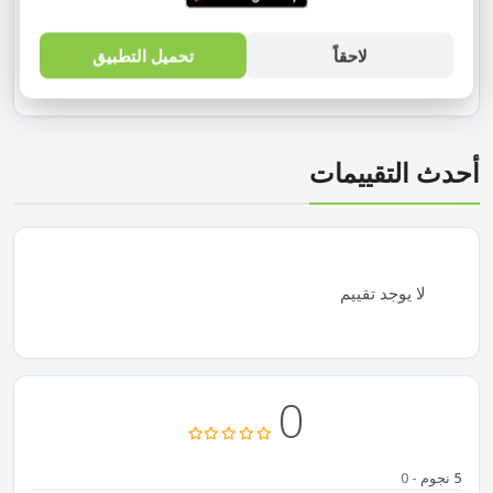
وسهولة قصها حسب الطول المطلوب، مما يجعلها خيار مثالي
للمحلات، المخازن، الورش والاستخدام المنزلي. لون رمادي عملي
ومناسب للأعمال المختلفة، مع جودة تصنيع مصرية موثوقة تلبي
لاحقاً
تحميل التطبيق
احتياجاتك في التنظيم والتغليف بشكل اقتصادي وفعال.
أحدث التقييمات
لا يوجد تقييم
0
5 نجوم
- 0