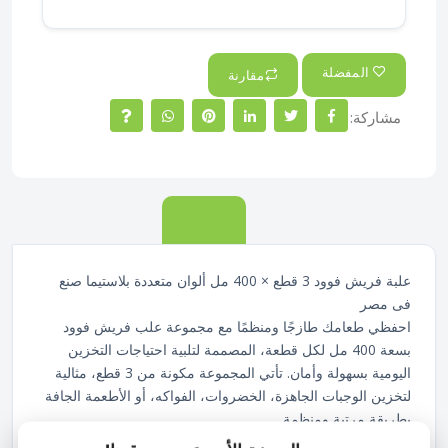
المفضلة
مقارنة
مشاركة:
الوصف
علبة فريش فوود 3 قطع × 400 مل ألوان متعددة بلاستيما صنع
فى مصر
احفظي طعامك طازجًا ومنظمًا مع مجموعة علب فريش فوود
بسعة 400 مل لكل قطعة، المصممة لتلبية احتياجات التخزين
اليومية بسهولة وأمان. تأتي المجموعة مكونة من 3 قطع، مثالية
لتخزين الوجبات الجاهزة، الخضروات، الفواكه، أو الأطعمة الجافة
بطريقة مرتبة ومنظمة.
تتميز العلب بنظام غلق محكم يمنع تسرب السوائل ويحافظ على