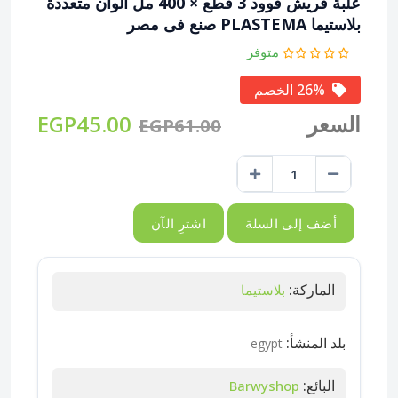
علبة فريش فوود 3 قطع × 400 مل ألوان متعددة
بلاستيما PLASTEMA صنع فى مصر
متوفر
26% الخصم
السعر
EGP45.00
EGP61.00
أضف إلى السلة
اشترِ الآن
الماركة:
بلاستيما
بلد المنشأ:
egypt
البائع:
Barwyshop