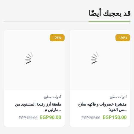
قد يعجبك أيضًا
-26%
-26%
أدوات مطبخ
أدوات مطبخ
مقشرة خضروات و فاكهه سلاح
ملعقة أرز رفيعة المستوى من
من الفولا...
مارلين م...
EGP90.00
EGP150.00
EGP122.00
EGP202.00