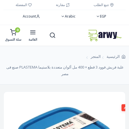
تتبع الطلب
مقارنة
المفضلة
Account
Arabic
EGP
0
القائمة
سلة التسوق
الرئيسية
المتجر
علبة فريش فوود 3 قطع × 400 مل ألوان متعددة بلاستيما PLASTEMA صنع فى
مصر
صم