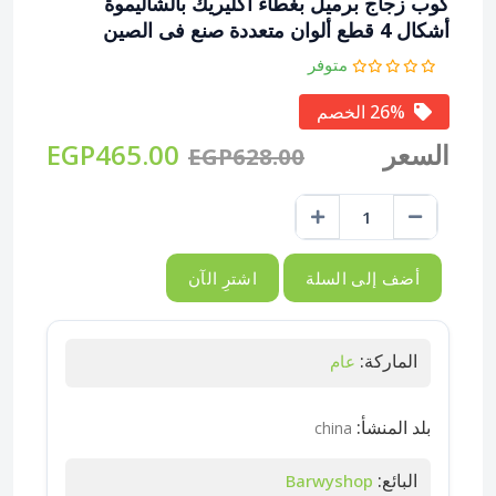
كوب زجاج برميل بغطاء أكليريك بالشاليموة
أشكال 4 قطع ألوان متعددة صنع فى الصين
متوفر
26% الخصم
السعر
EGP465.00
EGP628.00
أضف إلى السلة
اشترِ الآن
الماركة:
عام
بلد المنشأ:
china
البائع:
Barwyshop