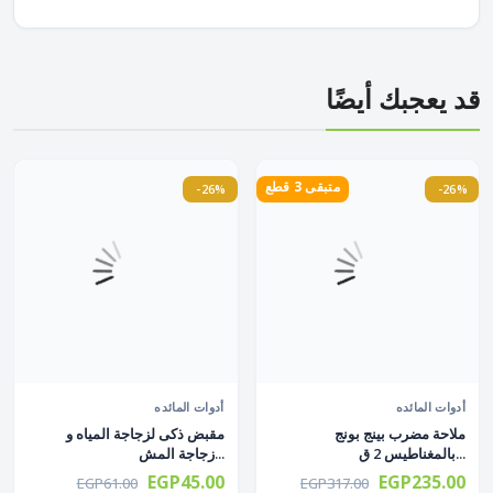
قد يعجبك أيضًا
متبقى 3 قطع
-26%
-26%
أدوات المائده
أدوات المائده
ملاحة مضرب بينج بونج
مقبض ذكى لزجاجة المياه و
بالمغناطيس 2 ق...
زجاجة المش...
EGP45.00
EGP235.00
EGP61.00
EGP317.00