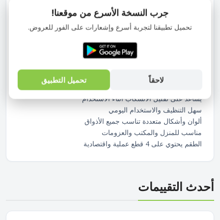
الطقم يحتوي على 4 أكواب بأشكال وألوان متعددة تناسب
جرب النسخة الأسرع من موقعنا!
الاستخدام اليومي والعزومات. صناعة صينية.
تحميل تطبيقنا لتجربة أسرع وإشعارات على الفور للعروض.
المميزات :
تصميم برميل أنيق وعصري بأشكال مميزة
مصنوع من زجاج شفاف عالي الجودة
مزود بغطاء أكليريك للحفاظ على المشروب
شاليموه عملية لسهولة الشرب
لاحقاً
تحميل التطبيق
مناسب للعصائر والمشروبات الباردة والميلك شيك
يساعد على تقليل الانسكاب أثناء الاستخدام
سهل التنظيف والاستخدام اليومي
ألوان وأشكال متعددة تناسب جميع الأذواق
مناسب للمنزل والمكتب والعزومات
الطقم يحتوي على 4 قطع عملية واقتصادية
أحدث التقييمات