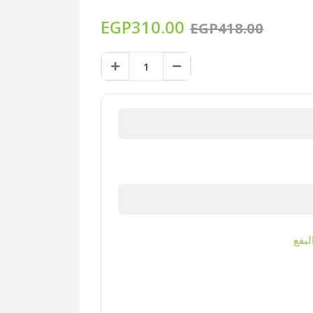
EGP310.00
EGP418.00
لبقع