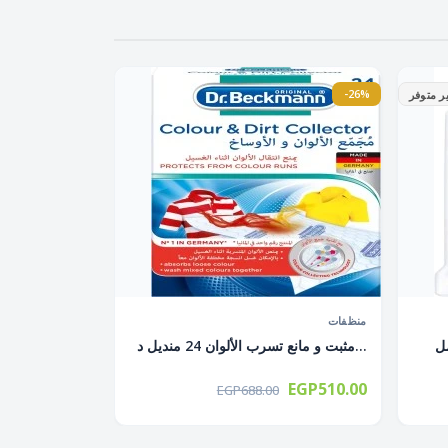
-26%
ر متوفر
منظفات
مثبت و مانع تسرب الألوان 24 منديل د...
EGP510.00
EGP688.00