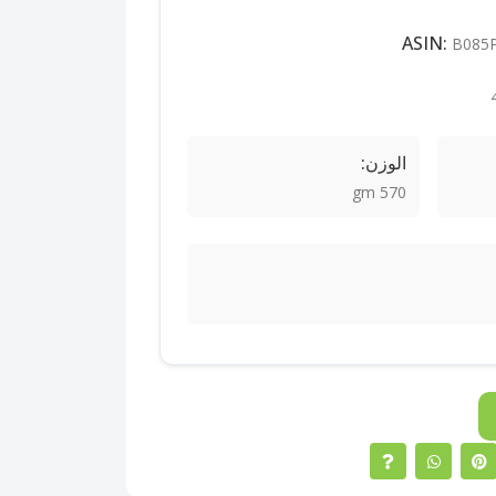
B085
الوزن:
570 gm