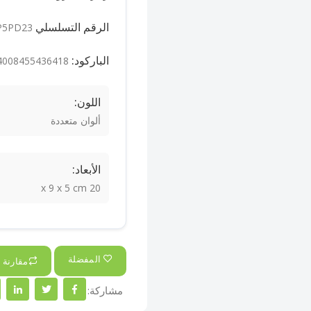
الرقم التسلسلي ASIN:
P5PD23
الباركود:
4008455436418
اللون:
ألوان متعددة
الأبعاد:
20 x 9 x 5 cm
المفضلة
مقارنة
مشاركة: