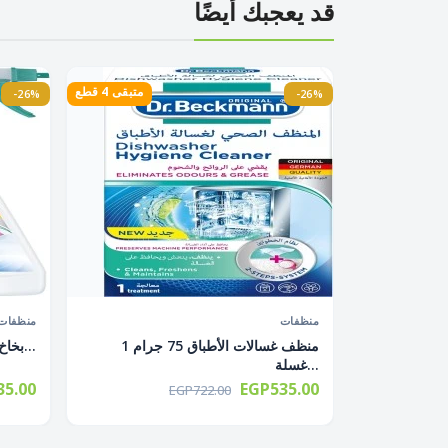
قد يعجبك أيضًا
متبقى 4 قطع
-26%
-26%
غير متوفر
منظفات
منظفات
منظف غسالات الأطباق 75 جرام 1
بخاخ النشا لكوى الملابس أسرع و بدون...
غسلة...
5.00
EGP535.00
EGP722.00