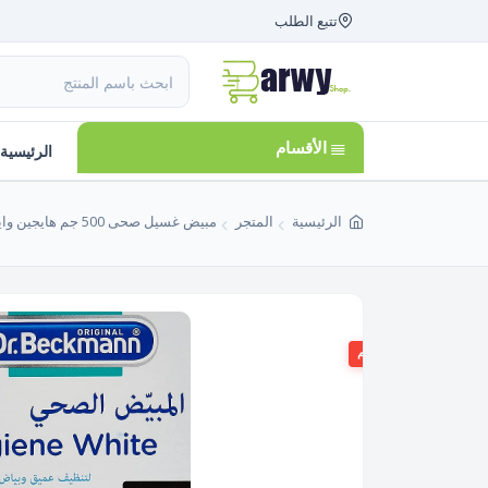
تتبع الطلب
الأقسام
الرئيسية
الرئيسية
المتجر
مبيض غسيل صحى 500 جم هايجين وايت مع تركيبة الأكسجين لتنظيف الملابس دكتور بيكمان Dr. Beckmann صنع فى بولندا
26%
الخصم
غير متوفر