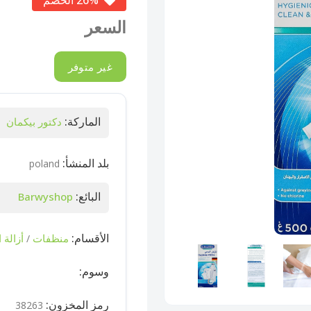
26% الخصم
السعر
غير متوفر
الماركة:
دكتور بيكمان
بلد المنشأ:
poland
البائع:
Barwyshop
الأقسام:
منظفات
أزالة ا
/
وسوم:
رمز المخزون:
38263