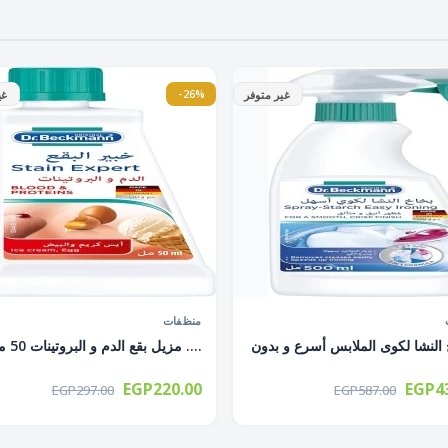
-26%
غير متوفر
غي
منظفات
مزيل بقع الدم و البروتينات 50 مل ....
EGP220.00
EGP43
EGP297.00
EGP587.00