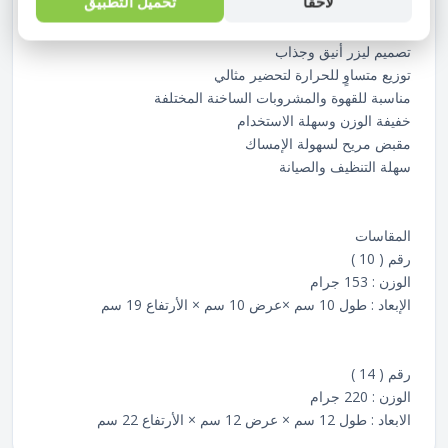
لاحقاً
تحميل التطبيق
المميزات :
مصنوعة من الألومنيوم المتين عالي الجودة
تصميم ليزر أنيق وجذاب
توزيع متساوٍ للحرارة لتحضير مثالي
مناسبة للقهوة والمشروبات الساخنة المختلفة
خفيفة الوزن وسهلة الاستخدام
مقبض مريح لسهولة الإمساك
سهلة التنظيف والصيانة
المقاسات
رقم ( 10 )
الوزن : 153 جرام
الإبعاد : طول 10 سم ×عرض 10 سم × الأرتفاع 19 سم
رقم ( 14 )
الوزن : 220 جرام
الابعاد : طول 12 سم × عرض 12 سم × الأرتفاع 22 سم