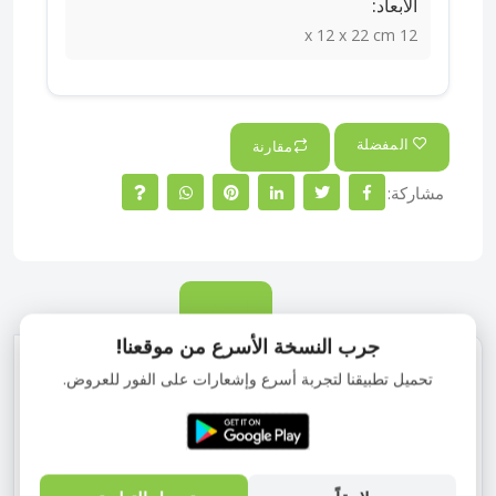
الأبعاد:
12 x 12 x 22 cm
المفضلة
مقارنة
مشاركة:
الوصف
جرب النسخة الأسرع من موقعنا!
كنكة ألومنيوم ليزر مقاسات1 قطعة فضى صنع فى مصر
تحميل تطبيقنا لتجربة أسرع وإشعارات على الفور للعروض.
مصممة لتحضير القهوة والمشروبات الساخنة بسهولة وكفاءة
مصنوعة من الألومنيوم عالي الجودة مع تشطيب ليزر أنيق يمنحها
مظهرًا عصريًا كما تساعد على توزيع الحرارة بشكل متساوٍ
للحصول على أفضل النتائج أثناء التحضير