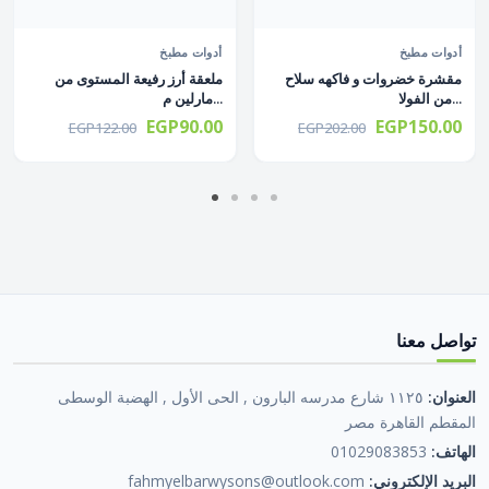
أدوات مطبخ
أدوات مطبخ
مقشرة خضروات و فاكهه سلاح
ملعقة أرز رفيعة المستوى من
من الفولا...
مارلين م...
EGP90.00
EGP150.00
EGP122.00
EGP202.00
تواصل معنا
العنوان:
١١٢٥ شارع مدرسه البارون , الحى الأول , الهضبة الوسطى
المقطم القاهرة مصر
الهاتف:
01029083853
البريد الإلكتروني:
fahmyelbarwysons@outlook.com