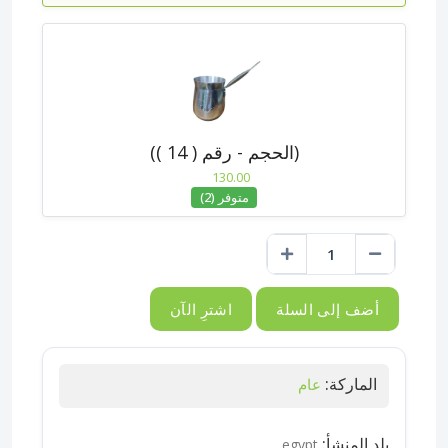
(الحجم - رقم ( 14 ))
130.00
متوفر (2)
أضف إلى السلة
اشترِ الآن
الماركة:
عام
بلد المنشأ:
egypt