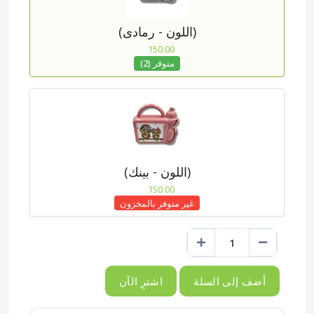
(اللون - رمادى)
150.00
متوفر (2)
(اللون - بينك)
150.00
غير متوفر بالمخزون
أضف إلى السلة
اشترِ الآن