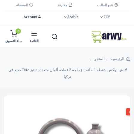
تتبع الطلب
مقارنة
المفضلة
Account
Arabic
EGP
0
القائمة
سلة التسوق
الرئيسية
المتجر
لانش بوكس شنطة 1 خانة + زجاجة 2 قطعة ألوان متعددة تيتيز Titiz صنع فى
تركيا
صم