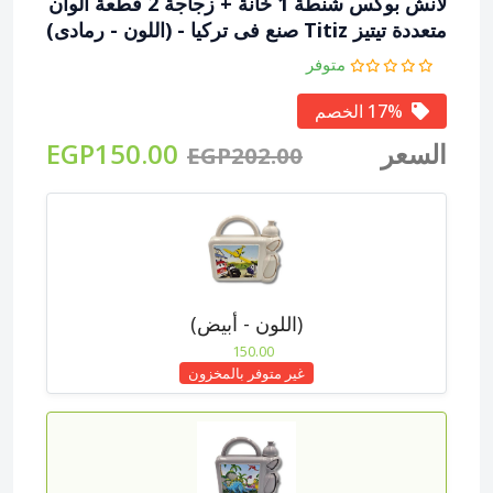
لانش بوكس شنطة 1 خانة + زجاجة 2 قطعة ألوان
متعددة تيتيز Titiz صنع فى تركيا
- (اللون - رمادى)
متوفر
17% الخصم
السعر
EGP150.00
EGP202.00
(اللون - أبيض)
150.00
غير متوفر بالمخزون