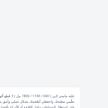
علبة ماستر لاين ( 600 / 1100 / 1800 مل ) 3 قطع ألوان متعددة الوطنية صنع فى مصر
على استغلال المساحات داخل الثلاجة أو الأدراج بأفضل ش