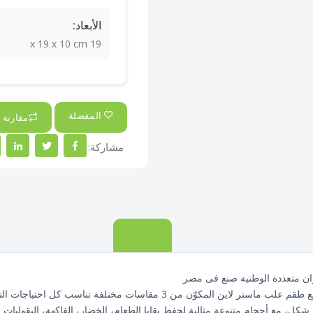
الأبعاد:
19 x 19 x 10 cm
المفضلة
مقارنة
مشاركة:
الوصف
نظّمي مطبخك واحفظي أطعمتك بشكل عملي وأنيق مع طقم علب ماستر لاين المكو
كل، مع أحجام متنوعة مثالية لحفظ بقايا الطعام، الخضار، الفاكهة، البقوليات أ