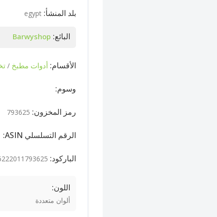
بلد المنشأ:
egypt
البائع:
Barwyshop
الأقسام:
أدوات مطبخ
تخ
/
وسوم:
رمز المخزون:
793625
الرقم التسلسلي ASIN:
الباركود:
6222011793625
اللون:
ألوان متعددة