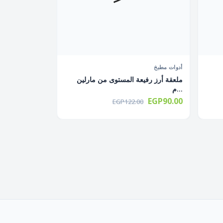
أدوات مطبخ
ملعقة أرز رفيعة المستوى من مارلين
م...
EGP90.00
EGP122.00