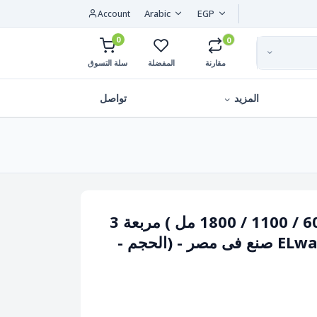
Arabic
EGP
Account
0
0
مقارنة
المفضلة
سلة التسوق
المزيد
تواصل
علبة ماستر لاين ( 600 / 1100 / 1800 مل ) مربعة 3
- (الحجم -