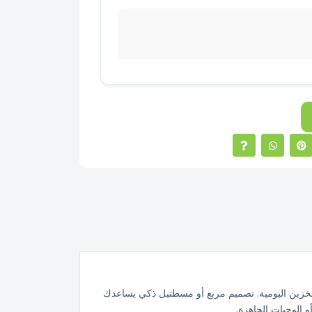
ّن من 3 مقاسات مختلفة تناسب كل احتياجات التخزين اليومية. تصميم مربع أو مسطتيل ذكي يساعدك
و الوجبات الجاهزة.