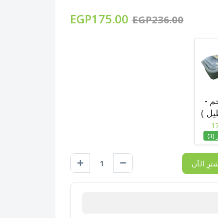
EGP175.00
EGP236.00
م -
ل )
17
3)
ترِ الآن