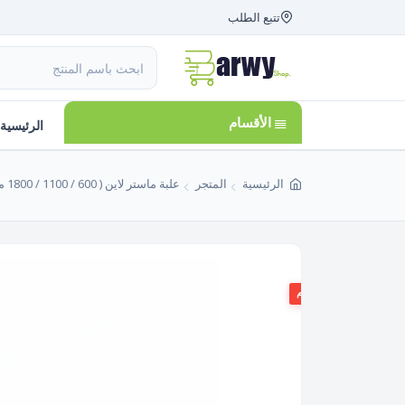
تتبع الطلب
الأقسام
الرئيسية
الرئيسية
المتجر
علبة ماستر لاين ( 600 / 1100 / 1800 مل ) مربعة 3 قطع الوطنية ELwatania صنع فى مصر
26%
الخصم
متبقي 3 قطع