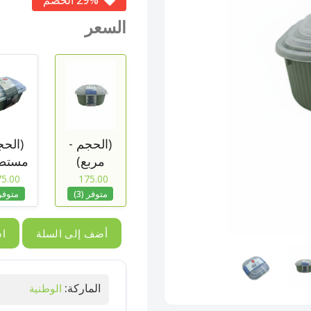
29% الخصم
السعر
(الحجم -
(الحج
مربع)
مستطي
5.00
175.00
متوفر (3)
متوفر (
أضف إلى السلة
اش
الماركة:
الوطنية