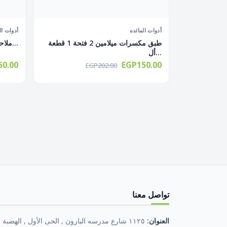
أدوات المائده
أدوات ال
بق فاكهه شرائح ديكور 1 قطعة أبيض
طبق مكسرات ميلامين 2 فتحة 1 قطعة
ملاحة نرد بالقاعدة 2 قطعة ألوان متع...
أل...
0.00
EGP150.00
EGP202.00
تواصل معنا
العنوان:
١١٢٥ شارع مدرسه البارون , الحى الأول , الهضبة