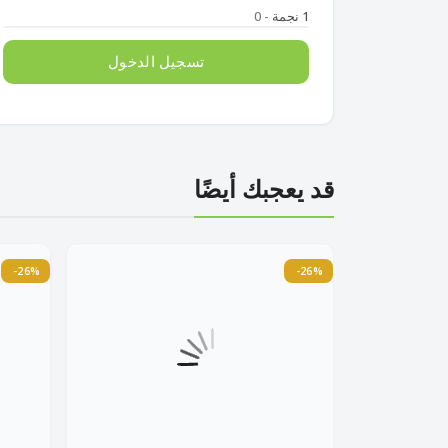
1 نجمة
- 0
تسجيل الدخول
قد يعجبك أيضًا
متبقى 3 قطع
-26%
-26%