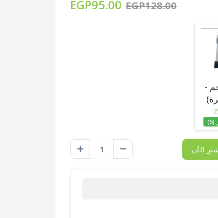
EGP95.00
EGP128.00
م -
ة)
7
6)
ترِ الآن