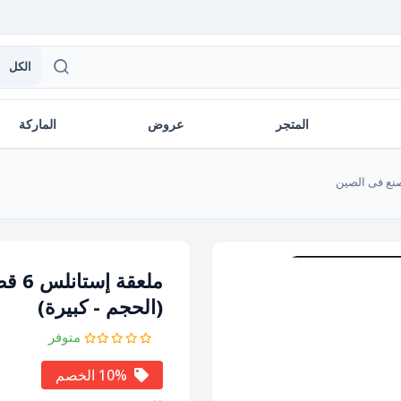
الكل
المتجر
عروض
الماركة
ملعقة إستانلس 6 قطع فضى × ذهبى صنع فى الصين
(الحجم - كبيرة)
متوفر
10% الخصم