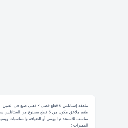
ملعقة إستانلس 6 قطع فضى × ذهبى صنع فى الصين
طقم ملاعق مكون من 6 قطع مصنوع من الستانلس ستيل عالي الجودة بتصميم أنيق يجمع بين اللون الفضي والذهبي ليعطي شكل فاخر ومميز على السفرة.
مناسب للاستخدام اليومي أو الضيافة والمناسبات ويتميز 
المميزات :