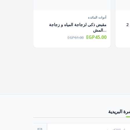
أدوات المائده
ملاحة مضرب بينج بونج بالمغناطيس 2
مقبض ذكى لزجاجة المياه و زجاجة
المش...
EGP45.00
EGP61.00
رة البريدية