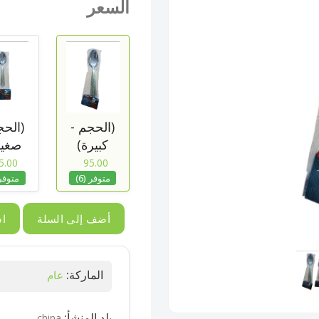
السعر
(الحجم -
(الحج
كبيرة)
صغير
5.00
95.00
متوفر (6)
متوفر (
أضف إلى السلة
اش
الماركة:
عام
بلد المنشأ:
china