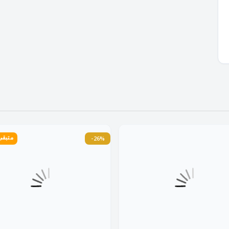
متبقى 3 ق
-26%