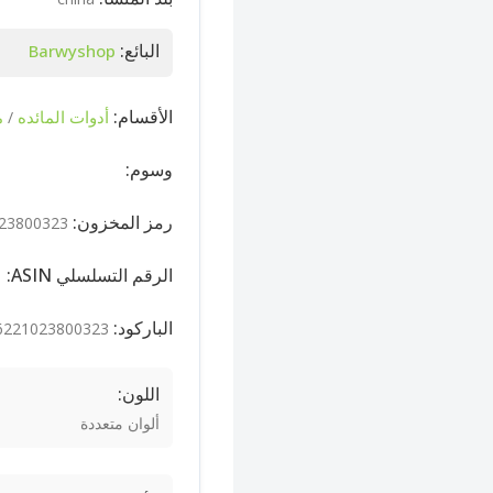
البائع:
Barwyshop
الأقسام:
أدوات المائده
م
/
وسوم:
رمز المخزون:
23800323
الرقم التسلسلي ASIN:
الباركود:
6221023800323
اللون:
ألوان متعددة