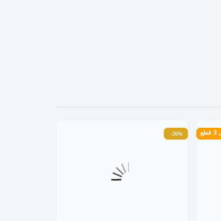
طع
-26%