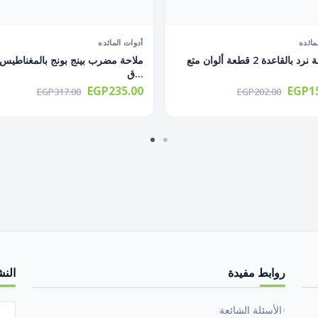
مائده
أدوات المائده
ق...
EGP235.00
EGP15
EGP317.00
EGP202.00
روابط مفيدة
النش
الأسئلة الشائعة