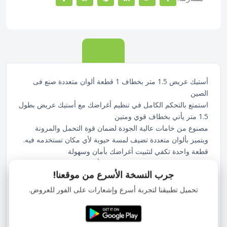
الوصف
أستيك عريض 1.5 متر بخطاف 1 قطعة ألوان متعددة صنع فى
الصين
استمتع بالتحكم الكامل في تنظيم أغراضك مع أستيك عريض بطول
1.5 متر يأتي بخطاف قوي ومتين
مصنوع من خامات عالية الجودة لضمان قوة التحمل والمرونة
ويتميز بألوان متعددة تضيف لمسة حيوية لأي مكان تستخدمه فيه.
قطعة واحدة تكفي لتثبيت أغراضك بأمان وسهولة
منتج عملي ومريح للاستخدام المنزلي أو السفر صنع بعناية في
جرب النسخة الأسرع من موقعنا!
الصين
مميزات :
تحميل تطبيقنا لتجربة أسرع وإشعارات على الفور للعروض.
أستيك عريض بطول 1.5 متر لتحمل أكبر وزن
يأتي بخطاف قوي لتثبيت آمن وعملي
ألوان متعددة تناسب كل الأذواق