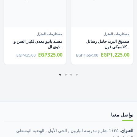
مستلزمات المنزل
مستلزمات المنزل
صندوق البريد حامل رسائل
مسند بانيو معدن لكبار السن و
كلاسيكي فول...
ذوى ال...
EGP325.00
EGP1,225.00
EGP439.00
EGP1,654.00
تواصل معنا
العنوان:
١١٢٥ شارع مدرسه البارون , الحى الأول , الهضبة الوسطى