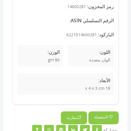
رمز المخزون:
14600281
الرقم التسلسلي ASIN:
الباركود:
6221014600281
اللون:
الوزن:
الوان متعددة
86 gm
الأبعاد:
18 x 4 x 3 cm
المفضلة
مقارنة
مشاركة: