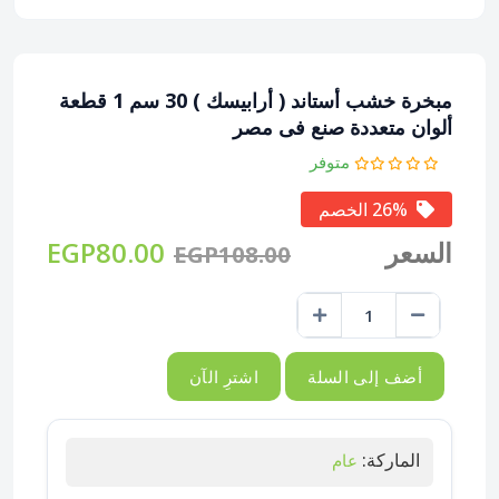
مبخرة خشب أستاند ( أرابيسك ) 30 سم 1 قطعة
ألوان متعددة صنع فى مصر
متوفر
26% الخصم
السعر
EGP80.00
EGP108.00
أضف إلى السلة
اشترِ الآن
الماركة:
عام