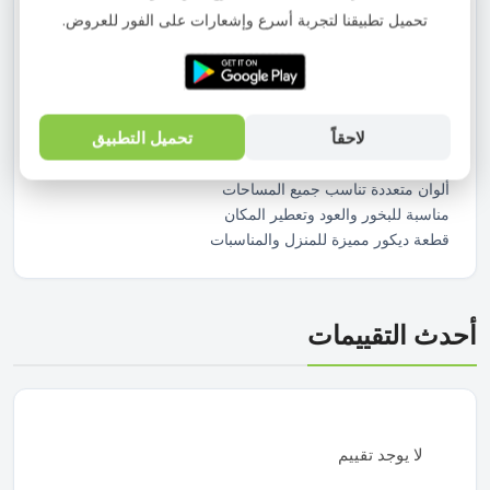
المكان بالعود والبخور مع شكل جمالي مميز يعكس الطابع العربي
تحميل تطبيقنا لتجربة أسرع وإشعارات على الفور للعروض.
الأصيل. مصنوعة من خشب متين بتشطيبات جذابة وألوان متعددة
تناسب مختلف الأذواق.
المميزات:
تصميم أرابيسك شرقي أنيق
لاحقاً
تحميل التطبيق
ارتفاع 30 سم مناسب للديكور والاستخدام
خامة خشب متينة وعملية
ألوان متعددة تناسب جميع المساحات
مناسبة للبخور والعود وتعطير المكان
قطعة ديكور مميزة للمنزل والمناسبات
أحدث التقييمات
لا يوجد تقييم