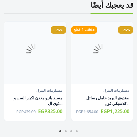
قد يعجبك أيضًا
متبقى 1 قطع
-26%
-26%
مستلزمات المنزل
مستلزمات المنزل
صندوق البريد حامل رسائل
مسند بانيو معدن لكبار السن و
كلاسيكي فول...
ذوى ال...
EGP325.00
EGP1,225.00
EGP439.00
EGP1,654.00