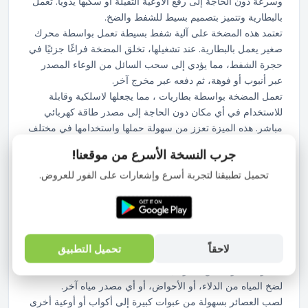
وسرعة دون الحاجة إلى رفع الأوعية الثقيلة أو سكبها يدويًا. تعمل
بالبطارية وتتميز بتصميم بسيط للشفط والضخ.
تعتمد هذه المضخة على آلية شفط بسيطة تعمل بواسطة محرك
صغير يعمل بالبطارية. عند تشغيلها، تخلق المضخة فراغًا جزئيًا في
حجرة الشفط، مما يؤدي إلى سحب السائل من الوعاء المصدر
عبر أنبوب أو فوهة، ثم دفعه عبر مخرج آخر.
تعمل المضخة بواسطة بطاريات ، مما يجعلها لاسلكية وقابلة
للاستخدام في أي مكان دون الحاجة إلى مصدر طاقة كهربائي
مباشر. هذه الميزة تعزز من سهولة حملها واستخدامها في مختلف
المواقف.
جرب النسخة الأسرع من موقعنا!
نظرًا لكونها منتجًا صينيًا، فمن المرجح أن تكون مصنوعة من مواد
تحميل تطبيقنا لتجربة أسرع وإشعارات على الفور للعروض.
بلاستيكية خفيفة الوزن ومتينة. قد تتوفر بألوان متعددة زاهية أو
محايدة. يتكون التصميم غالبًا من جسم المضخة الذي يحتوي على
المحرك وحجرة الضخ، بالإضافة إلى أنبوب أو فوهة إدخال للسائل
وأنبوب أو فوهة إخراج. قد يكون هناك زر بسيط لتشغيل وإيقاف
المضخة.
لاحقاً
تحميل التطبيق
هذه المضخة متعددة الاستخدامات ويمكن استخدامها لنقل
مجموعة متنوعة من السوائل:
لضخ المياه من الدلاء، أو الأحواض، أو أي مصدر مياه آخر.
لصب العصائر بسهولة من عبوات كبيرة إلى أكواب أو أوعية أخرى