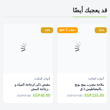
قد يعجبك أيضًا
متبقى 3 قطع
-26%
-26%
أدوات المائده
أدوات المائده
ملاحة مضرب بينج بونج
مقبض ذكى لزجاجة المياه و
بالمغناطيس 2 ق...
زجاجة المش...
EGP45.00
EGP235.00
EGP61.00
EGP317.00