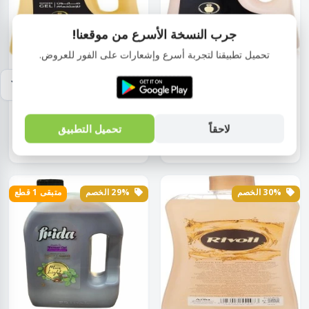
جرب النسخة الأسرع من موقعنا!
تحميل تطبيقنا لتجربة أسرع وإشعارات على الفور للعروض.
منتجات العناية و النظافة الشخصية
منتجات العناية و النظافة الشخصية
صابون أستحمام 3 لتر ألوان
صابون أستحمام سائل 2 لتر ألوان
متعددة ريفول...
متعدده...
لاحقاً
تحميل التطبيق
EGP175.00
EGP345.00
EGP245.00
EGP485.00
30% الخصم
29% الخصم
متبقى 1 قطع