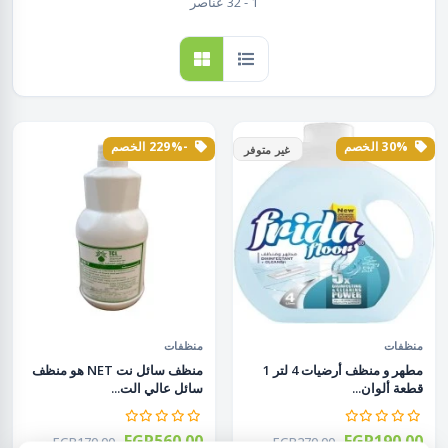
1 - 32 عناصر
30% الخصم
-229% الخصم
غير متوفر
منظفات
منظفات
مطهر و منظف أرضيات 4 لتر 1
منظف سائل نت NET هو منظف
قطعة ألوان...
سائل عالي الت...
EGP560.00
EGP190.00
EGP170.00
EGP270.00