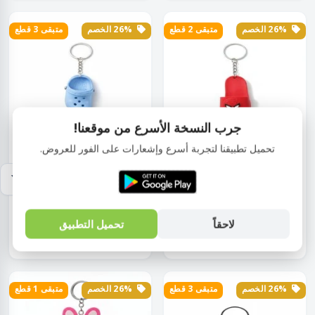
26% الخصم
متبقى 2 قطع
26% الخصم
متبقى 3 قطع
جرب النسخة الأسرع من موقعنا!
تحميل تطبيقنا لتجربة أسرع وإشعارات على الفور للعروض.
حامل
حامل
ميدالية ربر شبشب 1 قطعة ألوان
ميدالية ربر كروكس 1 قطعة ألوان
متعددة ص...
متعددة...
لاحقاً
تحميل التطبيق
EGP50.00
EGP45.00
EGP68.00
EGP61.00
26% الخصم
متبقى 3 قطع
26% الخصم
متبقى 1 قطع