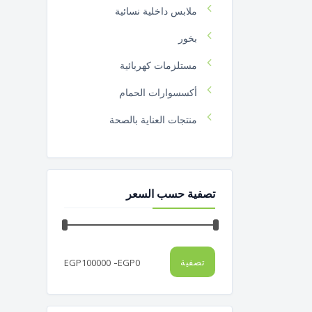
ملابس داخلية نسائية
بخور
مستلزمات كهربائية
أكسسوارات الحمام
منتجات العناية بالصحة
سر الرشاقة
كشاف
تصفية حسب السعر
ألعاب
ليف مواعين
شباشب
-
تصفية
EGP
100000
EGP
0
عدد يدوية
أدوات الشواء