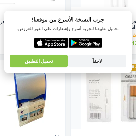
حامل
جرب النسخة الأسرع من موقعنا!
حامل فرش أسنان شكل ضرس لحمل 4
حامل أعواد أسنان ( خلة ) شكل هر
سن...
أبيض...
تحميل تطبيقنا لتجربة أسرع وإشعارات على الفور للعروض.
EGP70.00
EGP13
EGP94.00
EGP182.00
لاحقاً
تحميل التطبيق
26% الخصم