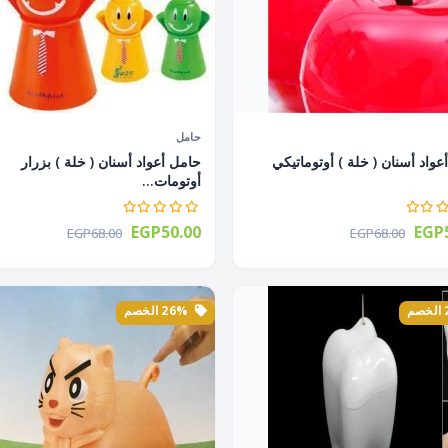
حامل
عواد أسنان ( خلة ) أوتوماتيكي
حامل أعواد أسنان ( خلة ) بزرار
أوتومات...
EGP50.00
EGP5
EGP68.00
EGP68.00
26% الخصم