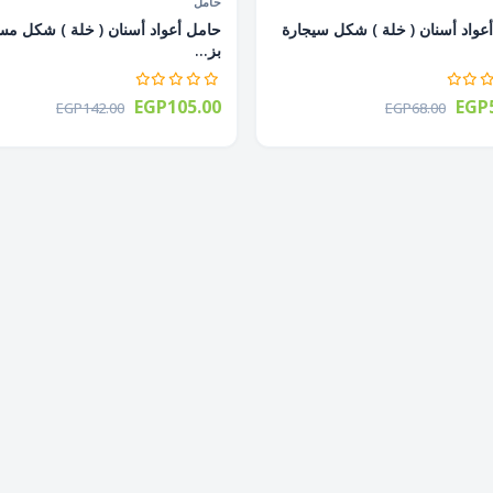
حامل
عواد أسنان ( خلة ) شكل سيجارة
حامل أعواد أسنان ( خلة ) شكل م
بز...
EGP105.00
EGP5
EGP142.00
EGP68.00