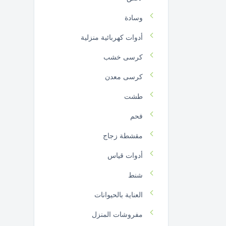
وسادة
أدوات كهربائية منزلية
كرسى خشب
كرسى معدن
طشت
فحم
مقشطة زجاج
أدوات قياس
شنط
العناية بالحيوانات
مفروشات المنزل