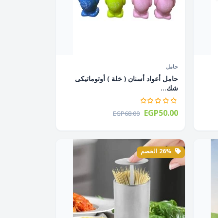
حامل
حامل أعواد أسنان ( خلة ) أوتوماتيكى
شك...
EGP50.00
EGP68.00
26% الخصم