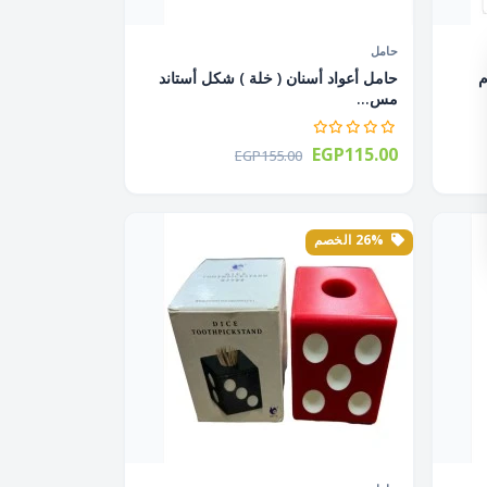
حامل
م
حامل أعواد أسنان ( خلة ) شكل أستاند
مس...
EGP115.00
EGP155.00
26% الخصم