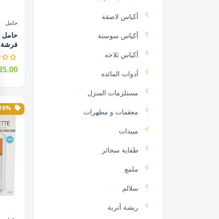
أكياس لاصقة
حامل
أكياس سوستة
فرشة أ
أكياس ثلاجه
5.00
أدوات المائده
مستلزمات المنزل
26% الخصم
معقمات و مطهرات
مبيدات
طفاية سجائر
ملمع
سلالم
ريشة أتربة