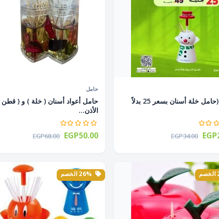
حامل
عرض (حامل خلة أسنان بسعر 25 بدلاً
حامل أعواد أسنان ( خلة ) و ( قطن
الأذن...
EGP50.00
EGP2
EGP68.00
EGP34.00
26% الخصم