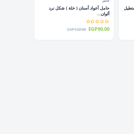
حامل
ستطيل
حامل أعواد أسنان ( خلة ) شكل نرد
ألوان...
EGP90.00
EGP122.00