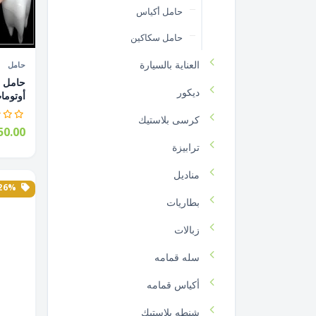
حامل أكياس
حامل سكاكين
العناية بالسيارة
حامل
حامل أ
ديكور
أوتومات
كرسى بلاستيك
0.00
ترابيزة
مناديل
26% الخصم
بطاريات
زبالات
سله قمامه
أكياس قمامه
شنطه بلاستيك