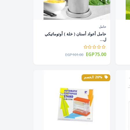
حامل
حامل أعواد أسنان ( خلة ) أوتوماتيكي
ل...
EGP75.00
EGP101.00
26% الخصم