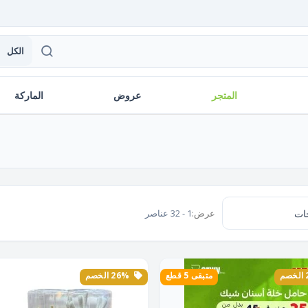
الكل
المتجر
عروض
الماركة
عرض:
1 - 32 عناصر
متبقى 5 قطع
26% الخصم