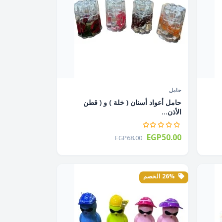
حامل
حامل أعواد أسنان ( خلة ) و ( قطن
الأذن...
EGP50.00
EGP68.00
26% الخصم