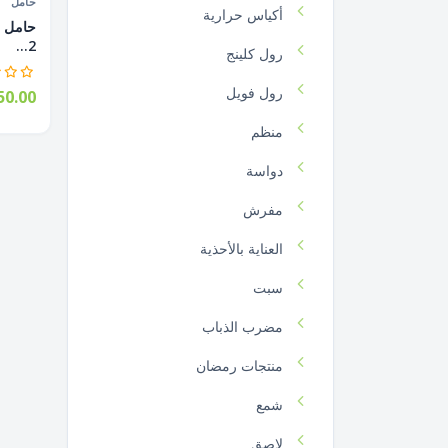
حامل
أكياس حرارية
حامل أ
2...
رول كلينج
رول فويل
0.00
منظم
دواسة
مفرش
العناية بالأحذية
سبت
مضرب الذباب
منتجات رمضان
شمع
لاصق