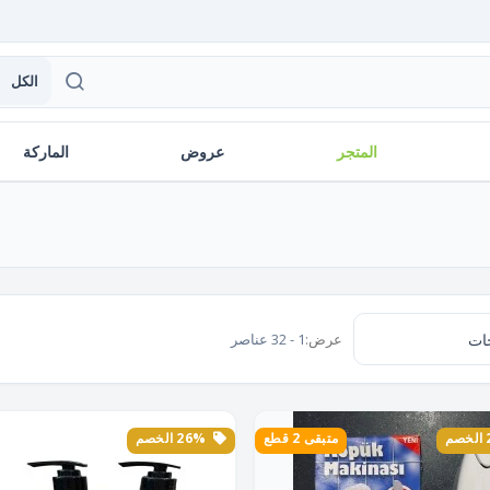
الكل
المتجر
عروض
الماركة
عرض:
1 - 32 عناصر
متبقى 2 قطع
26% الخصم