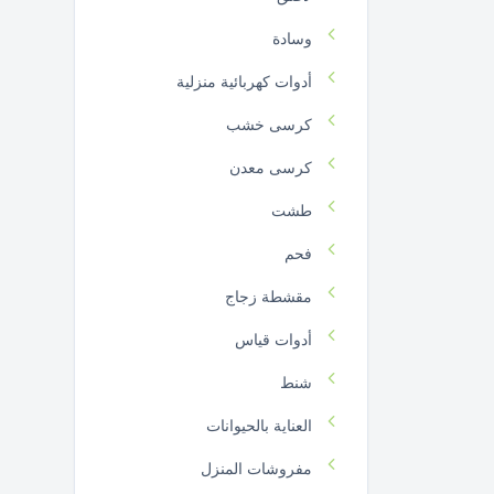
وسادة
أدوات كهربائية منزلية
كرسى خشب
كرسى معدن
طشت
فحم
مقشطة زجاج
أدوات قياس
شنط
العناية بالحيوانات
مفروشات المنزل