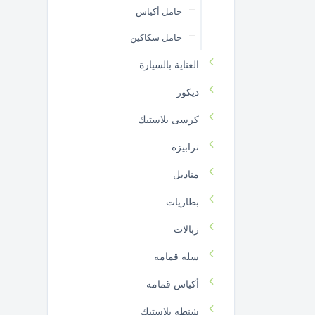
حامل أكياس
حامل سكاكين
العناية بالسيارة
ديكور
كرسى بلاستيك
ترابيزة
مناديل
بطاريات
زبالات
سله قمامه
أكياس قمامه
شنطه بلاستيك