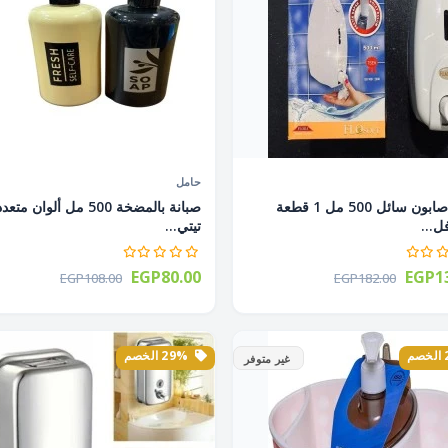
حامل
صبانة صابون سائل 500 مل 1 قطعة
صبانة بالمضخة 500 مل ألوان متع
ل...
تيتي...
EGP80.00
EGP13
EGP108.00
EGP182.00
29% الخصم
غير متوفر