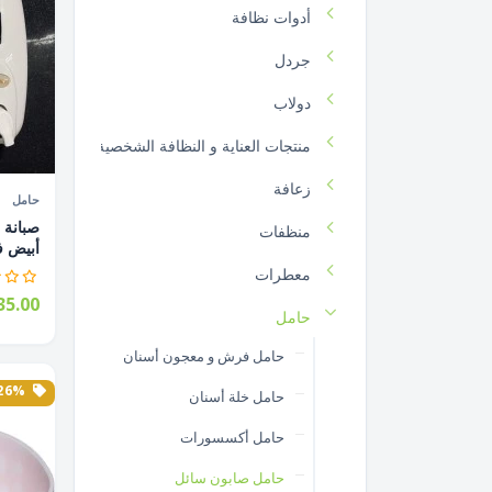
أدوات نظافة
جردل
دولاب
منتجات العناية و النظافة الشخصية
زعافة
حامل
منظفات
أبيض ف
معطرات
5.00
حامل
حامل فرش و معجون أسنان
26% الخصم
حامل خلة أسنان
حامل أكسسورات
حامل صابون سائل