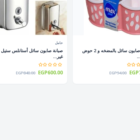
حامل
صبانة صابون سائل بالمضخه و 2 حوض
.
غير...
EGP600.00
EGP7
EGP840.00
EGP94.00