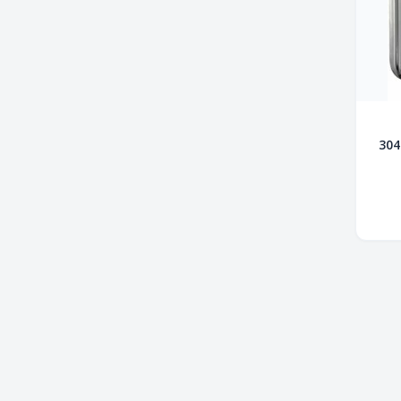
صبانة صابون سائل أستانلس ستيل 304