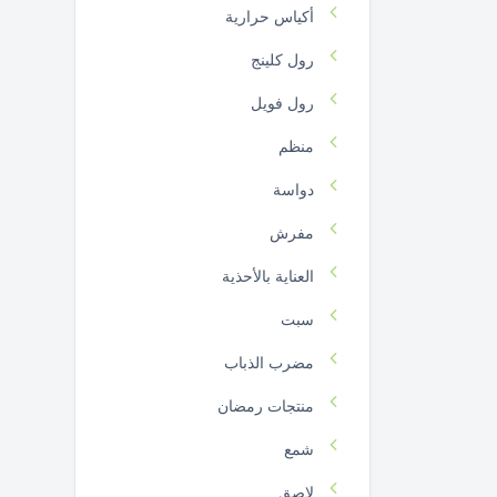
أكياس حرارية
رول كلينج
رول فويل
منظم
دواسة
مفرش
العناية بالأحذية
سبت
مضرب الذباب
منتجات رمضان
شمع
لاصق