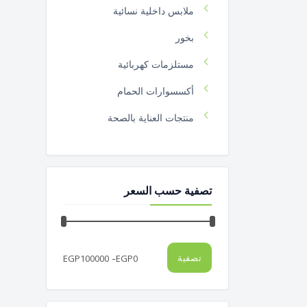
ملابس داخلية نسائية
بخور
مستلزمات كهربائية
أكسسوارات الحمام
منتجات العناية بالصحة
سر الرشاقة
كشاف
تصفية حسب السعر
ألعاب
ليف مواعين
شباشب
-
تصفية
EGP
100000
EGP
0
عدد يدوية
أدوات الشواء