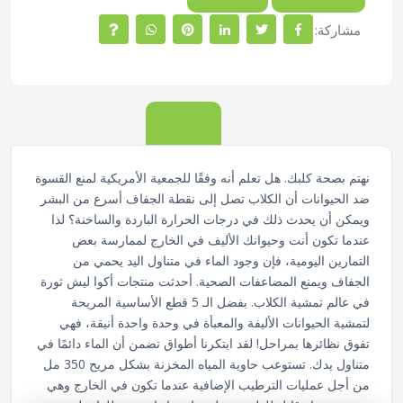
مشاركة:
الوصف
نهتم بصحة كلبك. هل تعلم أنه وفقًا للجمعية الأمريكية لمنع القسوة
ضد الحيوانات أن الكلاب تصل إلى نقطة الجفاف أسرع من البشر
ويمكن أن يحدث ذلك في درجات الحرارة الباردة والساخنة؟ لذا
عندما تكون أنت وحيوانك الأليف في الخارج لممارسة بعض
التمارين اليومية، فإن وجود الماء في متناول اليد يحمي من
الجفاف ويمنع المضاعفات الصحية. أحدثت منتجات أكوا ليش ثورة
في عالم تمشية الكلاب. بفضل الـ 5 قطع الأساسية المريحة
لتمشية الحيوانات الأليفة والمعبأة في وحدة واحدة أنيقة، فهي
تفوق نظائرها بمراحل! لقد ابتكرنا أطواق تضمن أن الماء دائمًا في
متناول يدك. تستوعب حاوية المياه المخزنة بشكل مريح 350 مل
من أجل عمليات الترطيب الإضافية عندما تكون في الخارج وهي