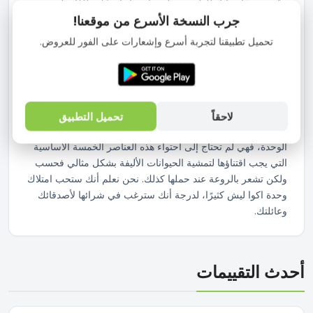
مقترنة بوعاء قابل للطي متصل بجانبه. إنها مخفية للغاية لدرجة
أنك لن تعرف أنها موجودة. مصنوعة من البولي بروبلين المتين
جرب النسخة الأسرع من موقعنا!
للغاية، تتميز منتجات اكوا ليش بخطوط ناعمة وملساء وتأتي في
تحميل تطبيقنا لتجربة أسرع وإشعارات على الفور للعروض.
مجموعة متنوعة من الألوان. يتوفر الطوق شديد التحمل بمقاسين
(عرض 20 و25 ملم) سيلبي جميع احتياجاتك ويتعامل مع أقوى
الكلاب. ولكن انتظر، هناك المزيد! لا تأتي مجموعة اكوا ليش مع
وحدة توزيع أكياس النفايات الخاصة بها فحسب، بل توفر خطاف
حمل للأكياس المملوءة كذلك وتجعل يديك حرتين. منتج ذكي! هذا
لاحقاً
تحميل التطبيق
ليس طوق عادي. تم التفكير بشكل كبير في التصميم الهندسي لهذه
الوحدة، فهي لم تحتاج إلى احتواء هذه العناصر الخمسة الأساسية
التي يجب اقتناؤها لتمشية الحيوانات الأليفة بشكل مثالي فحسب
ولكن تشعر بالروعة عند حملها كذلك. نحن نعلم أنك ستحب امتلاك
وحدة اكوا ليش كثيرًا، لدرجة أنك سترغب في شرائها لأصدقائك
وعائلتك.
أحدث التقييمات