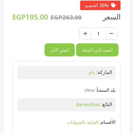
26% الخصم
السعر
EGP195.00
EGP263.00
أضف إلى السلة
اشترِ الآن
الماركة:
عام
بلد المنشأ:
china
البائع:
Barwyshop
الأقسام:
العناية بالحيوانات