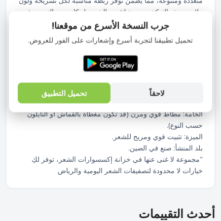
متعددة ومتنوعة، مما يضمن توفر ربطة مناسبة لكل تسريحة ولون
ملابس. هذه التوكة مصممة لتثبيت الشعر بإحكام دون التسبب في
ضرر أو تكسير لخصلات الشعر.
جرب النسخة الأسرع من موقعنا!
الميزات الأساسية
تحميل تطبيقنا لتجربة أسرع وإشعارات على الفور للعروض.
النوع: ربطات/أستيك شعر مطاطية (Hair Elastics/Bands).
العدد: 70 قطعة.
الألوان: تشكيلة واسعة من الألوان المتعددة (كالأسود، الألوان
المحايدة، والألوان الزاهية)، مما يجعلها مناسبة لجميع الأذواق.
الاستخدام:
لاحقاً
تحميل التطبيق
مثالية لعمل ذيل الحصان، الضفائر، وتثبيت التسريحات المختلفة.
الخامة: مطاط قوي ومرن (قد تكون مغطاة بالقماش أو النايلون
حسب النوع).
الميزة: تثبيت قوي ومريح للشعر.
بلد المنشأ: صنع في الصين.
"مجموعة لا غنى عنها في خزانة إكسسوارات الشعر، توفر لكِ
خيارات لا محدودة لتصفيفات الشعر اليومية والرياض
أحدث التقييمات