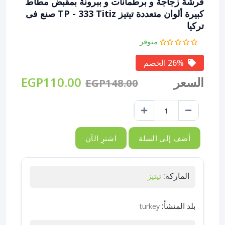
فرشة زجاجة و برطمانات و ببرونة بمقبض مطاط
كبيرة ألوان متعددة تيتيز TP - 333 Titiz صنع فى
تركيا
متوفر
26% الخصم
السعر
EGP110.00
EGP148.00
أضف إلى السلة
اشترِ الآن
الماركة:
تيتيز
بلد المنشأ:
turkey