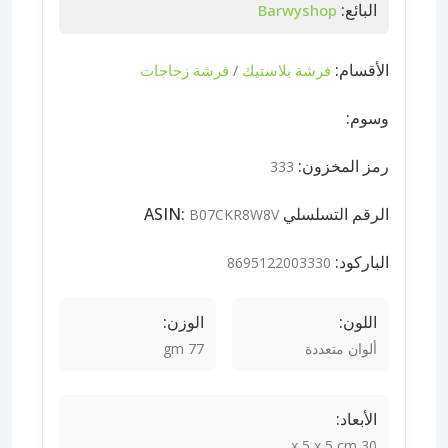
البائع:
Barwyshop
الأقسام:
فرشة بلاستيك
فرشة زجاجات
/
وسوم:
رمز المخزون:
333
الرقم التسلسلي ASIN:
B07CKR8W8V
الباركود:
8695122003330
اللون:
الوزن:
ألوان متعددة
77 gm
الأبعاد:
30 x 5 x 5 cm