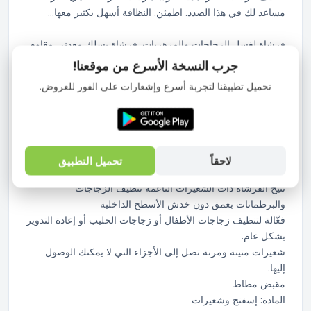
مساعد لك في هذا الصدد. اطمئن. النظافة أسهل بكثير معها...
فرشاة لغسل الزجاجات والمزهريات. فرشاة بسلك معدني مقاوم
ومرن، للوصول إلى المساحات العميقة. تعمل الشعيرات الناعمة
جرب النسخة الأسرع من موقعنا!
على إزالة الأوساخ والبقايا من الجدران وأسفل الزجاجات
تحميل تطبيقنا لتجربة أسرع وإشعارات على الفور للعروض.
والمزهريات دون خدش الأسطح.
توصيات للاستخدام
اغسل بشكل دوري. تخزينها في بيئة جافة ونظيفة.
فرشاة زجاجات ذات سلك معدني مرن، للوصول إلى المساحات
لاحقاً
تحميل التطبيق
العميقة.
تتيح الفرشاة ذات الشعيرات الناعمة تنظيف الزجاجات
والبرطمانات بعمق دون خدش الأسطح الداخلية
فعّالة لتنظيف زجاجات الأطفال أو زجاجات الحليب أو إعادة التدوير
بشكل عام.
شعيرات متينة ومرنة تصل إلى الأجزاء التي لا يمكنك الوصول
إليها.
مقبض مطاط
المادة: إسفنج وشعيرات