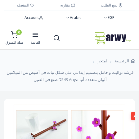
تتبع الطلب
مقارنة
المفضلة
Account
Arabic
EGP
0
القائمة
سلة التسوق
الرئيسية
المتجر
فرشة تواليت و حامل بتصميم إبداعي على شكل نبات فى أصيص من الميلامين
ألوان متعددة أنيا D543 Anya صنع فى الصين
صم