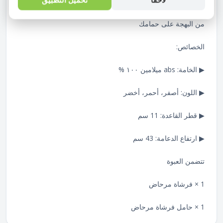
ستضفي فرشاة المرحاض الإبداعية على شكل نبات معلب لمسة
من البهجة على حمامك
الخصائص:
▶ الخامة: abs ميلامين ١٠٠ %
▶ اللون: أصفر، أحمر، أخضر
▶ قطر القاعدة: 11 سم
▶ ارتفاع الدعامة: 43 سم
تتضمن العبوة
1 × فرشاة مرحاض
1 × حامل فرشاة مرحاض