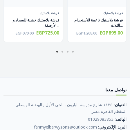
فرشة بلاستيك
فرشة بلاستيك
فرشة بلاستيك ناعمة للأستخدام
فرشة بلاستيك خشنة للسجاد و
الثلاث...
الأرصفة...
EGP725.00
EGP895.00
EGP979.00
EGP1,208.00
تواصل معنا
العنوان:
١١٢٥ شارع مدرسه البارون , الحى الأول , الهضبة الوسطى
المقطم القاهرة مصر
الهاتف:
01029083853
البريد الإلكتروني:
fahmyelbarwysons@outlook.com