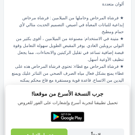
ألوان متعددة
★ فرشاة المرحاض وحاملها من الميلامين : فرشاة مرحاض
إبداعية للنباتات المعبأة في أصيص. التصميم الحديث مثالي لأي
حمام ومطبخ.
★ متينة في الاستخدام: مصنوعة من الميلامين ، أقوى بكثير من
البولي بروبلين العادي. يوفر المقبض الطويل سهولة التعامل وقوة
قبضة إضافية تساعد في تقليل الركبتين والانحناءات، مما يجعل
تنظيف الأوعية أسهل.
★ فرشاة المرحاض مع غطاء: تحتوي فرشاة المرحاض هذه على
غطاء يمنع بشكل فعال مياه الصرف الصحي من التناثر عليك ويمنع
اليدين من الاتساخ. قاعدة قوية ومستقرة مع قاع محكم يمكنه
حبس القطرات وإبعاد الروائح الكريهة عن الروائح.
جرب النسخة الأسرع من موقعنا!
★ الفرشاة قوية وكثيفة بفضل التكنولوجيا الجديدة. يصعب تشوهها
ويمكنها إزالة البقع بقوة. إنها مثالية لتنظيف أوعية المرحاض بعمق.
تحميل تطبيقنا لتجربة أسرع وإشعارات على الفور للعروض.
★ مناسبة لـ: العديد من أماكن المعيشة أو العمل. هدية رائعة
وممتعة للرجال والنساء.
وصف المنتج
لاحقاً
تحميل التطبيق