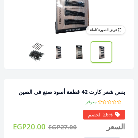
عرض الصورة كاملة
بنس شعر كارت 42 قطعة أسود صنع فى الصين
متوفر
26% الخصم
السعر
EGP20.00
EGP27.00