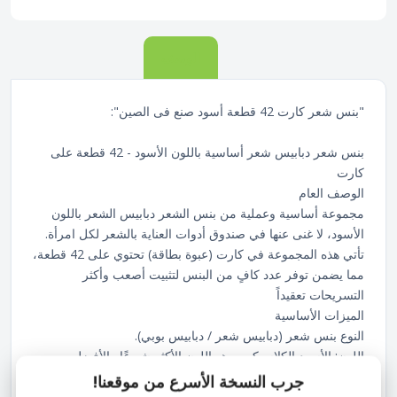
الوصف
"بنس شعر كارت 42 قطعة أسود صنع فى الصين":
بنس شعر دبابيس شعر أساسية باللون الأسود - 42 قطعة على
كارت
الوصف العام
مجموعة أساسية وعملية من بنس الشعر دبابيس الشعر باللون
الأسود، لا غنى عنها في صندوق أدوات العناية بالشعر لكل امرأة.
تأتي هذه المجموعة في كارت (عبوة بطاقة) تحتوي على 42 قطعة،
مما يضمن توفر عدد كافٍ من البنس لتثبيت أصعب وأكثر
التسريحات تعقيداً
الميزات الأساسية
النوع بنس شعر (دبابيس شعر / دبابيس بوبي).
اللون: الأسود الكلاسيكي، وهو اللون الأكثر شيوعًا والأفضل
للاستخدام الخفي مع الشعر الداكن
جرب النسخة الأسرع من موقعنا!
العدد مجموعة اقتصادية تحتوي على 42 قطعة على كارت واحد