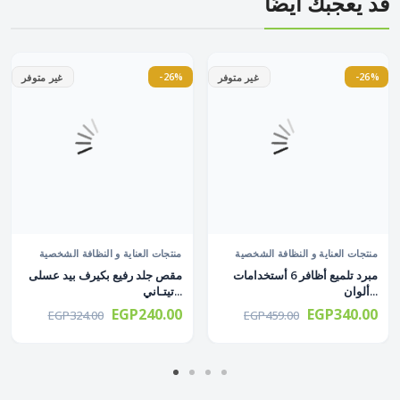
قد يعجبك أيضًا
-26%
-26%
غير متوفر
غير متوفر
منتجات العناية و النظافة الشخصية
منتجات العناية و النظافة الشخصية
مبرد تلميع أظافر 6 أستخدامات
مقص جلد رفيع بكيرف بيد عسلى
ألوان...
تيتـاني...
EGP240.00
EGP340.00
EGP324.00
EGP459.00