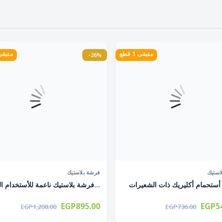
متبقى 1 قطع
متبقى 4 ق
-26%
استيك
فرشة بلاستيك
ستحمام أكليريك ذات الشعيرات
فرشة بلاستيك ناعمة للأستخدام الثلاث...
EGP895.00
EGP54
EGP1,208.00
EGP736.00