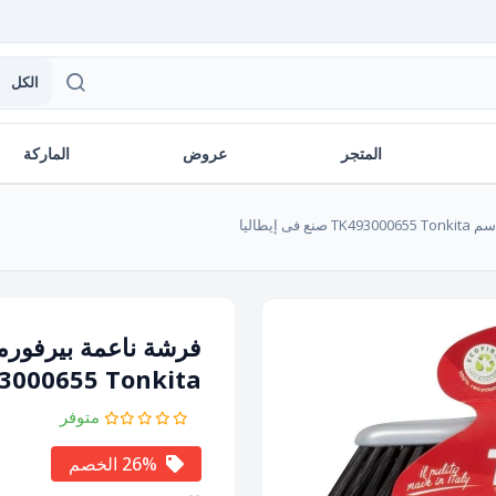
الكل
المتجر
عروض
الماركة
TK493000655 Tonkita صنع فى
متوفر
26% الخصم