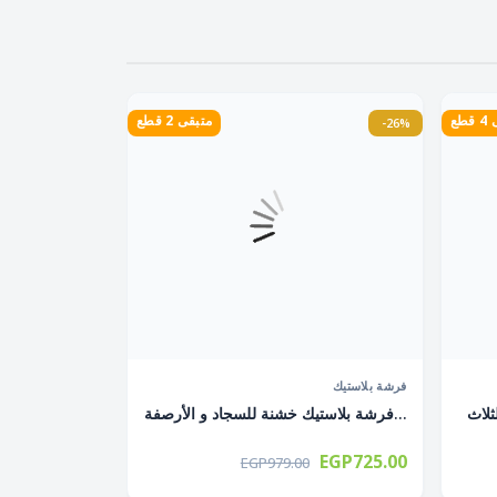
طع
متبقى 2 قطع
-26%
فرشة بلاستيك
فرشة بلاستيك خشنة للسجاد و الأرصفة...
EGP725.00
EGP979.00