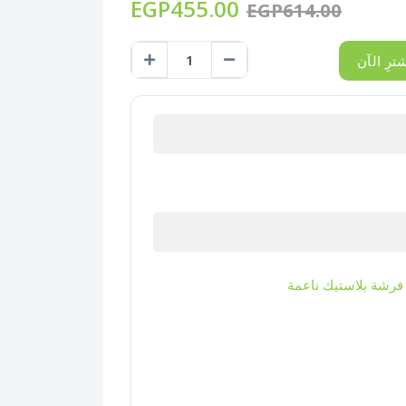
EGP455.00
EGP614.00
ترِ الآن
فرشة بلاستيك ناعمة