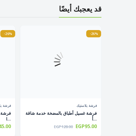
قد يعجبك أيضًا
-26%
-26%
غير متوفر
فرشة بلاستيك
فرشة بل
طقم فرشة تواليت سوفت 2 فرشة
فرشة غسيل أطباق بالمضخة خدمة شاقة
فرشة أ
أ...
ا...
5.00
EGP95.00
EGP128.00