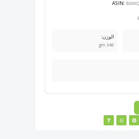
B00X
الوزن:
346 gm