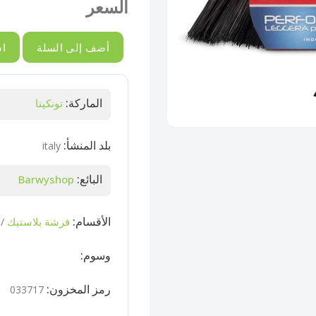
السعر
أضف إلى السلة
اش
الماركة:
تونكيتا
بلد المنشأ:
italy
البائع:
Barwyshop
الأقسام:
فرشة بلاستيك
/
وسوم:
رمز المخزون:
033717