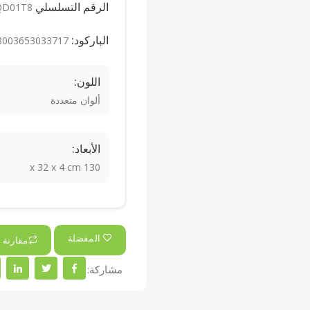
الرقم التسلسلي ASIN:
QD01T8
الباركود:
8003653033717
اللون:
ألوان متعددة
الأبعاد:
130 x 32 x 4 cm
المفضلة
مقارنة
مشاركة: