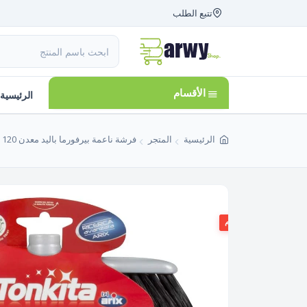
تتبع الطلب
الأقسام
الرئيسية
الرئيسية
المتجر
فرشة ناعمة بيرفورما باليد معدن 120 سم TK493000655 Tonkita صنع فى إيطاليا
26%
الخصم
متبقي 3 قطع