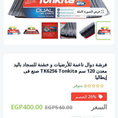
عرض الصورة كاملة
فرشة دوال ناعمة للأرضيات و خشنة للسجاد باليد
معدن 120 سم TK6256 Tonkita صنع فى
إيطاليا
متوفر
26% الخصم
السعر
EGP400.00
EGP540.00