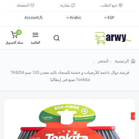
تتبع الطلب
مقارنة
المفضلة
Account
Arabic
EGP
0
القائمة
سلة التسوق
الرئيسية
المتجر
فرشة دوال ناعمة للأرضيات و خشنة للسجاد باليد معدن 120 سم TK6256
Tonkita صنع فى إيطاليا
صم