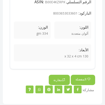
الرقم التسلسلي ASIN:
B00E4KZRPK
الباركود:
8003653033601
اللون:
الوزن:
ألوان متعددة
334 gm
الأبعاد:
130 x 32 x 4 cm
المفضلة
مقارنة
مشاركة: