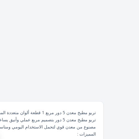
تربو مطبخ معدن 5 دور مربع 1 قطعة ألوان متعددة المصطفى Al-Mustafa صنع فى مصر
تربو مطبخ معدن 5 دور بتصميم مربع عملي وأنيق يساعد على تنظيم أدوات المطبخ والخضروات والفواكه بشكل مرتب ويوفر مساحة داخل المطبخ.
مصنوع من معدن قوي لتحمل الاستخدام اليومي ومناسب 
المميزات :