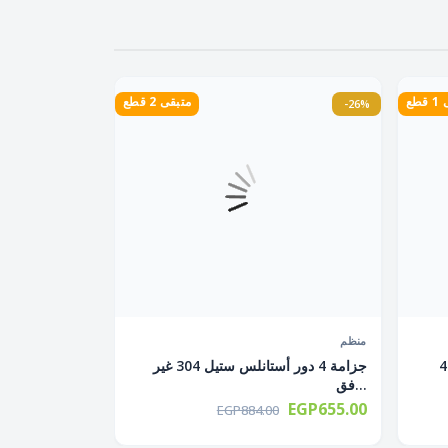
طع
متبقى 2 قطع
-26%
منظم
منظم خضروات بلاستيك تربو تركى 4
جزامة 4 دور أستانلس ستيل 304 غير
فق...
EGP655.00
EGP884.00