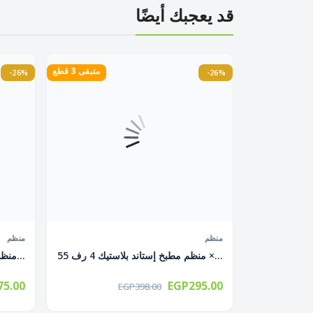
قد يعجبك أيضًا
متبقى 3 قطع
-26%
-26%
غير متوفر
منظم
منظم
منظم مطبخ إستاند بلاستيك 4 رف 55 ×...
منظم برايم 3 رف 85 × 41 × 35 سم...
5.00
EGP295.00
EGP398.00