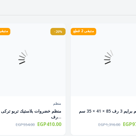
متبقى 2 قطع
متبقى 1 ق
-26%
منظم
رف...
EGP410.00
EGP97
EGP554.00
EGP1,316.00