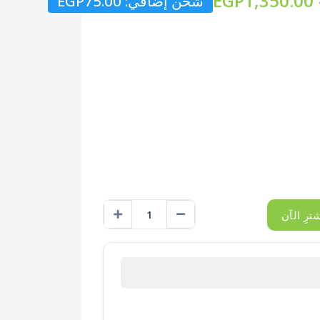
EGP1,350.00
شحن إضافي: EGP75.00
ترِ الآن