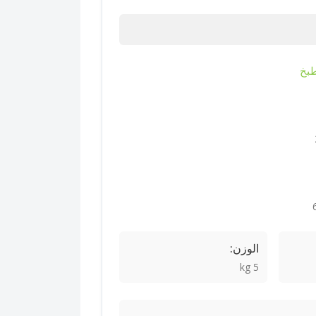
بخ
الوزن:
5 kg