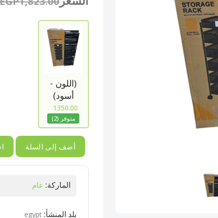
السعر
EGP1,823.00
(اللون -
أسود)
1350.00
متوفر (2)
أضف إلى السلة
اش
الماركة:
عام
بلد المنشأ:
egypt