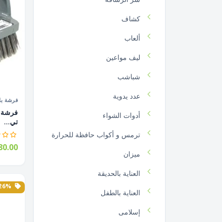
كشاف
ألعاب
ليف مواعين
شباشب
عدد يدوية
فرشة بل
أدوات الشواء
تي...
ترمس و أكواب حافظة للحرارة
0.00
ميزان
العناية بالحديقة
26% الخصم
العناية بالطفل
إسلامى