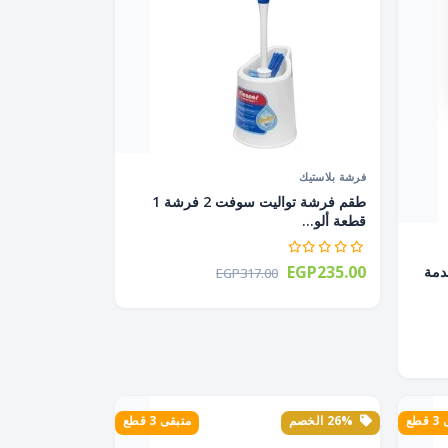
فرشة بلاستيك
طقم فرشة تواليت سوفت 2 فرشة 1
قطعة ألو...
EGP235.00
دمة
EGP317.00
طع
26% الخصم
متبقى 3 قطع