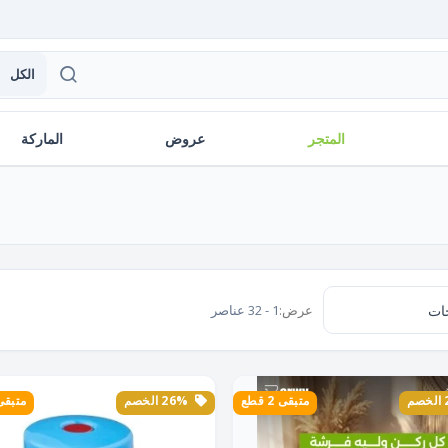
الكل
المتجر
عروض
الماركة
عرض:
1 - 32 عناصر
متبقى 2 قطع
26% الخصم
متبقى 2 ق