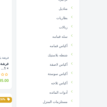
مناديل
بطاريات
زبالات
سله قمامه
أكياس قمامه
شنطه بلاستيك
فرشة بل
أكياس لاصقة
× 1...
أكياس سوستة
5.00
أكياس ثلاجه
أدوات المائده
26% الخصم
مستلزمات المنزل