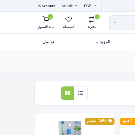
Arabic
EGP
Account
0
0
مقارنة
المفضلة
سلة التسوق
المزيد
تواصل
طع
26% الخصم