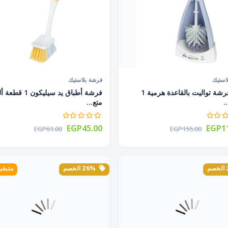
استيك
فرشة بلاستيك
طقم فرشة تواليت بالقاعدة هرمية 1
فرشة أطباق يد سيليكون 1
.
متع...
EGP45.00
EGP11
EGP61.00
EGP155.00
26% الخصم
متبقى 3 ق