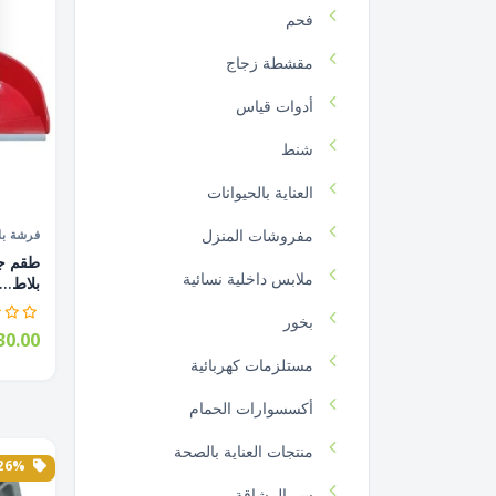
فحم
مقشطة زجاج
أدوات قياس
شنط
العناية بالحيوانات
مفروشات المنزل
فرشة بل
طقم جا
ملابس داخلية نسائية
بلاط...
بخور
0.00
مستلزمات كهربائية
أكسسوارات الحمام
منتجات العناية بالصحة
26% الخصم
سر الرشاقة