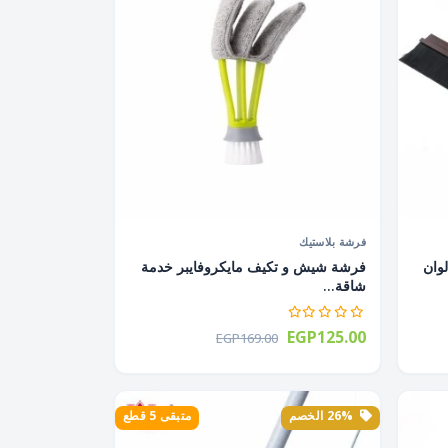
فرشة بلاستيك
 قطعة ألوان
فرشة شيش و تكيف مايكروفايبر خدمة
شاقة...
EGP125.00
EGP169.00
26% الخصم
متبقى 5 قطع