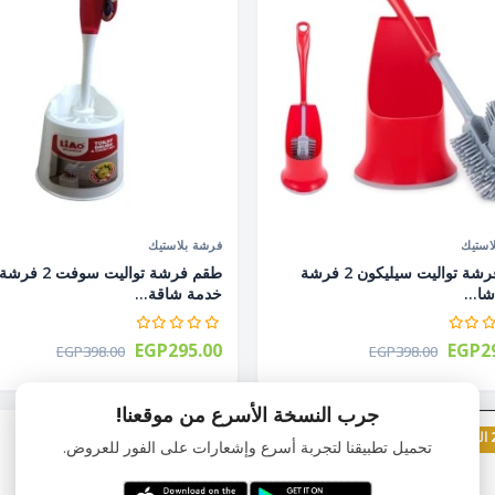
استيك
فرشة بلاستيك
طقم فرشة تواليت سيليكون 2 فرشة
طقم فرشة تواليت سوفت 2 فرشة
ا...
خدمة شاقة...
EGP295.00
EGP29
EGP398.00
EGP398.00
جرب النسخة الأسرع من موقعنا!
26% الخصم
تحميل تطبيقنا لتجربة أسرع وإشعارات على الفور للعروض.