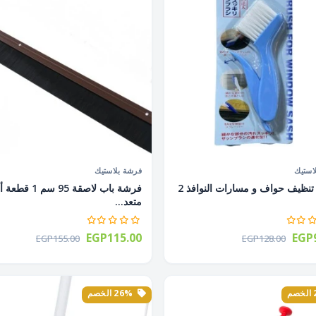
استيك
فرشة بلاستيك
فرشة تنظيف حواف و مسارات النوافذ 2
فرشة باب لاصقة 95 سم 1
متعد...
EGP115.00
EGP9
EGP155.00
EGP128.00
26% الخصم