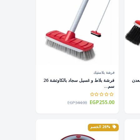
فرشة بلاستيك
باليد معدن
فرشة بلاط و غسيل سجاد بالكاوتشة 26
سم...
EGP255.00
EGP344.00
26% الخصم