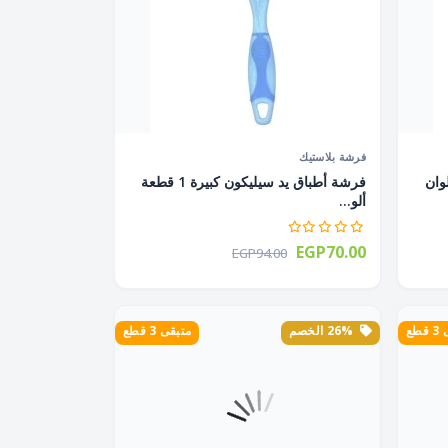
فرشة بلاستيك
 قطعة ألوان
فرشة أطباق يد سيليكون كبيرة 1 قطعة
ألو...
EGP70.00
EGP94.00
طع
26% الخصم
متبقى 3 قطع