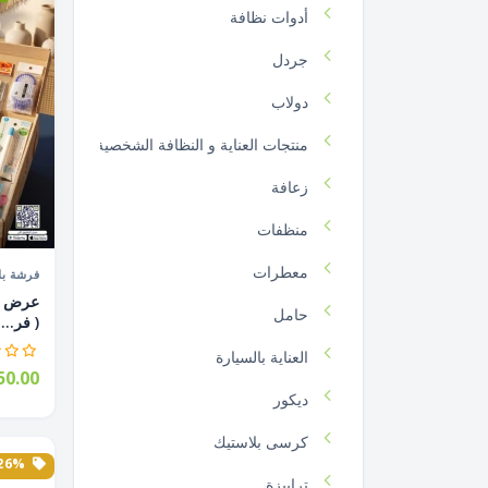
أدوات نظافة
جردل
دولاب
منتجات العناية و النظافة الشخصية
زعافة
منظفات
معطرات
فرشة بل
حامل
( فر...
العناية بالسيارة
0.00
ديكور
كرسى بلاستيك
26% الخصم
ترابيزة