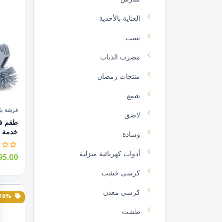
العناية بالأحذية
سبت
مضرب الذباب
منتجات رمضان
شمع
فرشة بل
لاصق
خدمة ش
وسادة
أدوات كهربائية منزلية
5.00
كرسى خشب
كرسى معدن
26% الخصم
طشت