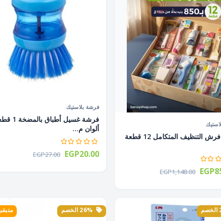
فرشة بلاستيك
فرشة غسيل أطباق بالمض
استيك
ألوان م...
عرض فرش التنظيف المتكامل 12 قطعة
EGP20.00
EGP27.00
EGP85
EGP1,148.00
26% الخصم
متبقى 3 ق