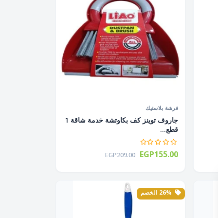
فرشة بلاستيك
جاروف توينز كف بكاوتشة خدمة شاقة 1
قطع...
EGP155.00
EGP209.00
26% الخصم