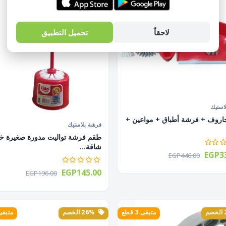
لاحقاً
تحميل التطبيق
استيك
روف + فرشة أطباق + مواعين +
فرشة بلاستيك
طقم فرشة تواليت مدورة صغيرة خ
شاقة...
EGP33
EGP446.00
EGP145.00
EGP196.00
متبقى 3 قطع
26% الخصم
متبقى 3 ق