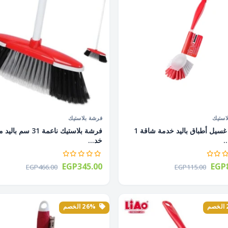
استيك
فرشة بلاستيك
فرشة غسيل أطباق باليد خدمة شاقة 1
فرشة بلاستيك ناعمة 31 سم 
.
خد...
EGP345.00
EGP8
EGP466.00
EGP115.00
26% الخصم