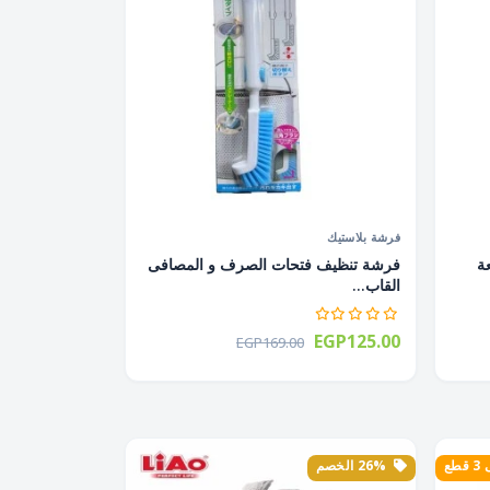
فرشة بلاستيك
خة 1 قطعة
فرشة تنظيف فتحات الصرف و المصافى
القاب...
EGP125.00
EGP169.00
طع
26% الخصم