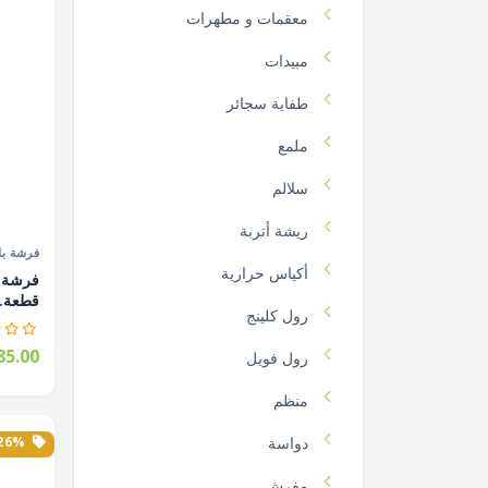
معقمات و مطهرات
مبيدات
طفاية سجائر
ملمع
سلالم
ريشة أتربة
فرشة بل
أكياس حرارية
قطعة..
رول كلينج
5.00
رول فويل
منظم
26% الخصم
دواسة
مفرش