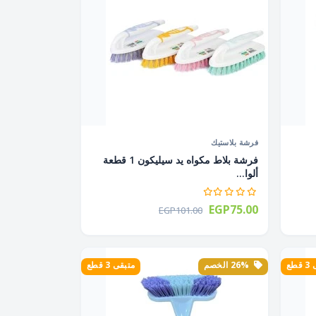
فرشة بلاستيك
فرشة بلاط مكواه يد سيليكون 1 قطعة
ألوا...
EGP75.00
EGP101.00
طع
26% الخصم
متبقى 3 قطع