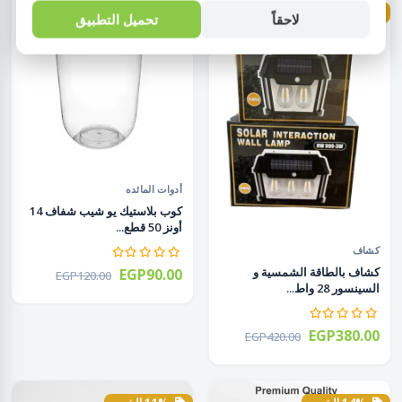
10% الخصم
متبقى 2 قطع
25% الخصم
لاحقاً
تحميل التطبيق
أدوات المائده
كوب بلاستيك يو شيب شفاف 14
أونز 50 قطع...
كشاف
كشاف بالطاقة الشمسية و
EGP90.00
EGP120.00
السينسور 28 واط...
EGP380.00
EGP420.00