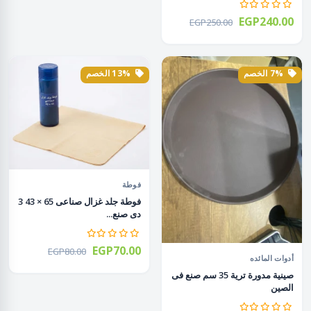
EGP240.00
EGP250.00
7% الخصم
13% الخصم
فوطة
فوطة جلد غزال صناعى 65 × 43 3
دى صنع...
EGP70.00
EGP80.00
أدوات المائده
صينية مدورة ترية 35 سم صنع فى
الصين