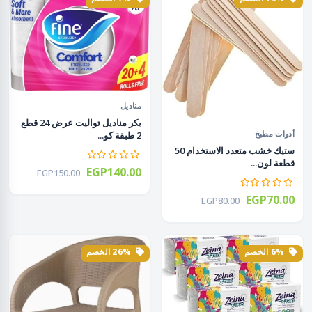
مناديل
بكر مناديل تواليت عرض 24 قطع
أدوات مطبخ
2 طبقة كو...
ستيك خشب متعدد الاستخدام 50
قطعة لون...
EGP140.00
EGP150.00
EGP70.00
EGP80.00
6% الخصم
26% الخصم