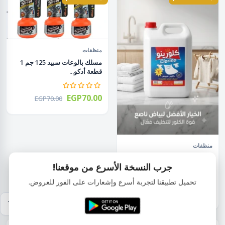
منظفات
مسلك بالوعات سبيد 125 جم 1
قطعة أدكو...
EGP70.00
EGP70.00
منظفات
منظف متعدد كلورينـو 5 كجم
جرب النسخة الأسرع من موقعنا!
أتلنتس ATLA...
تحميل تطبيقنا لتجربة أسرع وإشعارات على الفور للعروض.
EGP70.00
EGP100.00