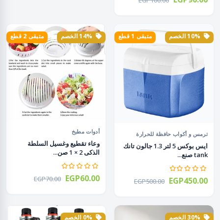
10% الخصم
متبقى 1 قطع
14% الخصم
متبقى 2 قطع
أدوات مطبخ
ترمس و أكواب حافظة للحرارة
وعاء تقطيع وغسيل السلطة
ايس بوكس 5 لتر 1.3 جالون تانك
الذكى 2 × 1 صن...
tank صنع...
EGP60.00
EGP70.00
EGP450.00
EGP500.00
30% الخصم
0% الخصم