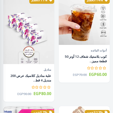
14% الخصم
11% الخصم
أدوات المائده
كوب بلاستيك شفاف 12 أونز 50
قطعة مميز...
مناديل
EGP60.00
EGP70.00
علبة مناديل كلاسيك عرض 200
منديل 4 قط...
EGP80.00
EGP90.00
13% الخصم
7% الخصم