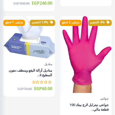
EGP240.00
EGP250.00
4% الخصم
متبقى 2 قطع
14% الخصم
متبقى 1 قطع
مناديل
مناديل أزالة البقع ومنظف دهون
المطبخ 8...
EGP60.00
EGP70.00
جوانتى
جوانتى نيترايل لارج بينك 100
قطعة مالي...