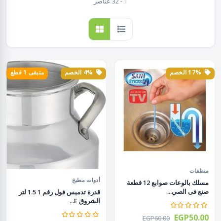
1 - 32 عناصر
17% الخصم
4% الخصم
متبقى 1 قطع
منظفات
أدوات مطبخ
مسلك بالوعات صوابع 12 قطعة
صنع فى الصي...
قدرة تدميس فول رقم 1 1.5 لتر
الشروق E...
EGP50.00
EGP60.00