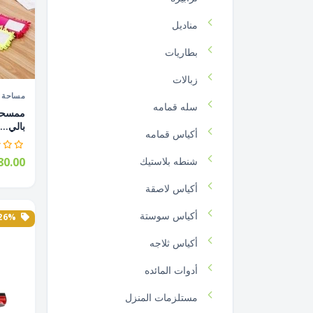
مناديل
بطاريات
زبالات
مساحة أ
سله قمامه
بالي...
أكياس قمامه
شنطه بلاستيك
0.00
أكياس لاصقة
أكياس سوستة
26% الخصم
أكياس ثلاجه
أدوات المائده
مستلزمات المنزل