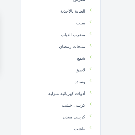
العناية بالأحذية
سبت
مضرب الذباب
منتجات رمضان
شمع
لاصق
وسادة
أدوات كهربائية منزلية
كرسى خشب
كرسى معدن
طشت