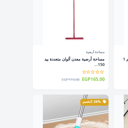
مساحة أرضية
مساحة أرضية أستانلس باليد 55 سم 1
مساحة أرضية معدن ألوان متعددة بيد
150...
EGP165.00
EGP115.00
26% الخصم