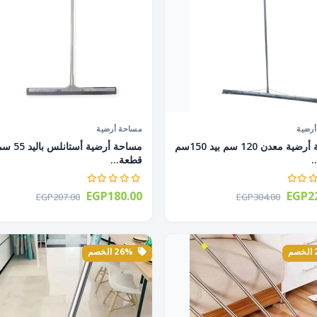
رضية
مساحة أرضية
مساحة أرضية معدن 120 سم بيد 150سم
قطعة...
EGP180.00
EGP22
EGP207.00
EGP304.00
26% الخصم