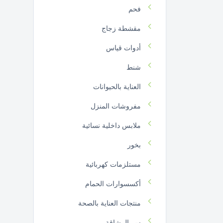
فحم
مقشطة زجاج
أدوات قياس
شنط
العناية بالحيوانات
مفروشات المنزل
ملابس داخلية نسائية
بخور
مستلزمات كهربائية
أكسسوارات الحمام
منتجات العناية بالصحة
سر الرشاقة