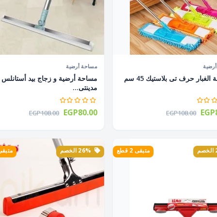
رضية
مساحة أرضية
ممسحة الغبار حرف تى بلاستيك 45 سم
مساحة أرضية و زجاج بيد أستانلس
مدينتى...
EGP80.00
EGP8
EGP108.00
EGP108.00
متبقى 2 قطع
26% الخصم
متبقى 2 ق