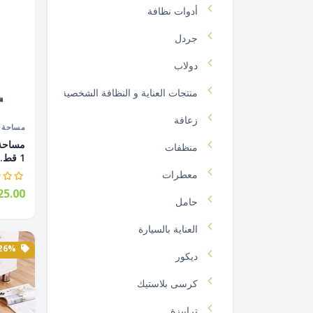
أدوات نظافة
جردل
دولاب
منتجات العناية و النظافة الشخصية
زعافة
مساحة أ
منظفات
1 قط...
معطرات
5.00
حامل
العناية بالسيارة
26% الخصم
ديكور
كرسى بلاستيك
ترابيزة