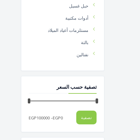
حبل غسيل
أدوات مكتبية
مستلزمات أعياد الميلاد
بالتة
نفنالين
11
مستلزمات الموقد و الأشعال
تصفية حسب السعر
فرشة بلاستيك
تيست1
مساحة أرضية
-
تصفية
EGP
100000
EGP
0
مساحة أرضية معدن
مساحة أرضية بلاستيك