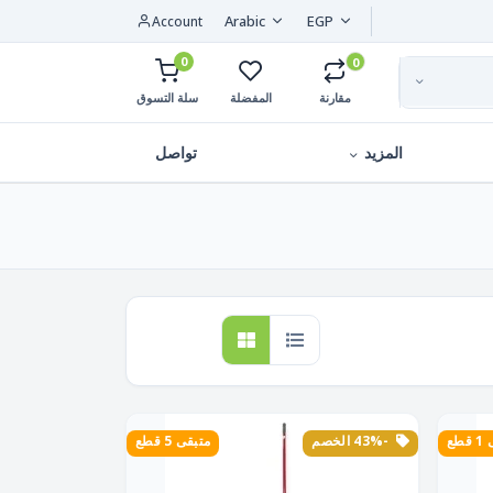
Arabic
EGP
Account
0
0
مقارنة
المفضلة
سلة التسوق
المزيد
تواصل
طع
-43% الخصم
متبقى 5 قطع