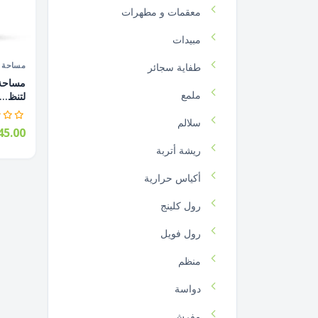
معقمات و مطهرات
مبيدات
مساحة أ
طفاية سجائر
ملمع
لتنظ...
سلالم
5.00
ريشة أتربة
أكياس حرارية
رول كلينج
رول فويل
منظم
دواسة
مفرش