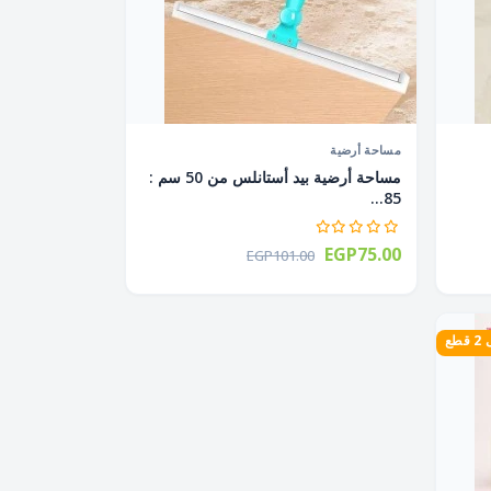
مساحة أرضية
مساحة أرضية بيد أستانلس من 50 سم :
85...
EGP75.00
EGP101.00
طع