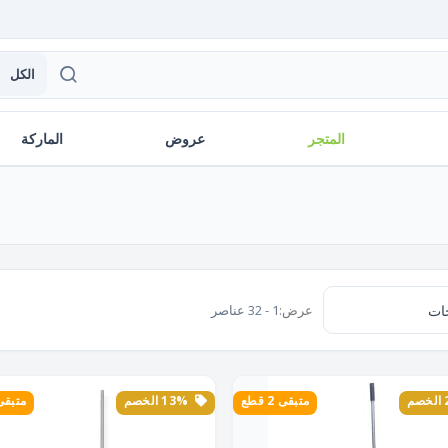
الكل
المتجر
عروض
الماركة
عرض:
1 - 32 عناصر
متبقى 2 قطع
13% الخصم
متبقى 1 ق